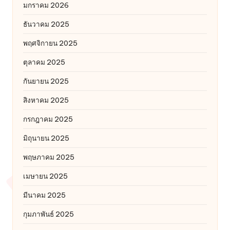
มกราคม 2026
ธันวาคม 2025
พฤศจิกายน 2025
ตุลาคม 2025
กันยายน 2025
สิงหาคม 2025
กรกฎาคม 2025
มิถุนายน 2025
พฤษภาคม 2025
เมษายน 2025
มีนาคม 2025
กุมภาพันธ์ 2025