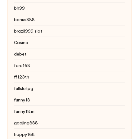
bh99
bonus888
brazil999 slot
Casino
debet
faro168
ff123th
fullslotpg
funny18
funny18.in
gaojing888
happy168