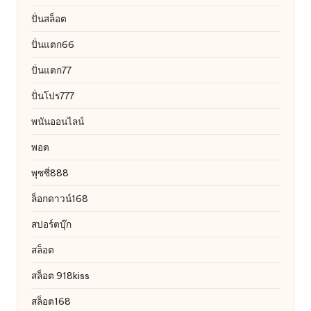
ปั่นสล็อต
ปั่นแตก66
ปั่นแตก77
ปั่นโปร777
พนันออนไลน์
พอต
พุซซี่888
ล็อกดาวน์168
สปอร์ตบุ๊ก
สล็อต
สล็อต 918kiss
สล็อต168