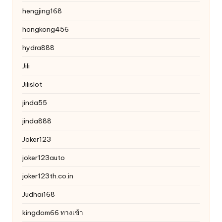
hengjing168
hongkong456
hydra888
Jili
Jilislot
jinda55
jinda888
Joker123
joker123auto
joker123th.co.in
Judhai168
kingdom66 ทางเข้า