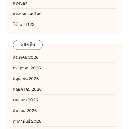
แทงบอล
แทงบอลออนไลน์
โจ๊กเกอร์123
คลังเก็บ
สิงหาคม 2026
กรกฎาคม 2026
มิถุนายน 2026
พฤษภาคม 2026
เมษายน 2026
มีนาคม 2026
กุมภาพันธ์ 2026