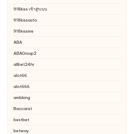
918kiss เข้าสู่ระบบ
918kissauto
918kissme
ABA
ABAGroup2
allbet24hr
alot66
alot666
ambking
Baccarat
bestbet
betway