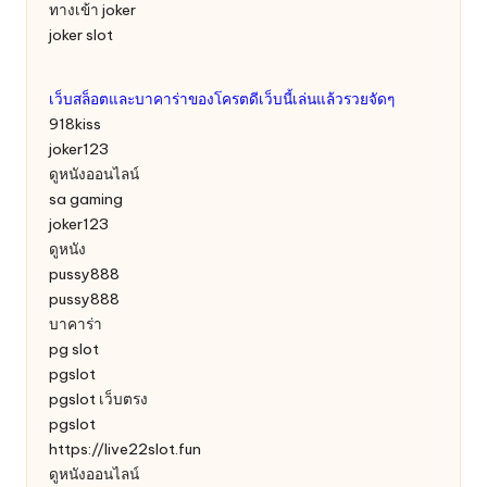
ทางเข้า joker
joker slot
เว็บสล็อตและบาคาร่าของโครตดีเว็บนี้เล่นแล้วรวยจัดๆ
918kiss
joker123
ดูหนังออนไลน์
sa gaming
joker123
ดูหนัง
pussy888
pussy888
บาคาร่า
pg slot
pgslot
pgslot เว็บตรง
pgslot
https://live22slot.fun
ดูหนังออนไลน์