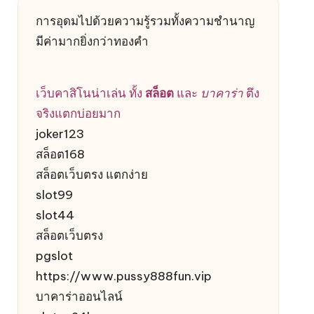
การอุดมไปด้วยความรู้รวมทั้งความชำนาญ
มีค่ามากยิ่งกว่าทองคำ
เว็บคาสิโนน่าเล่น ทั้ง
สล็อต
และ
บาคาร่า
ตึง
จริงแตกบ่อยมาก
joker123
สล็อต168
สล็อตเว็บตรง แตกง่าย
slot99
slot44
สล็อตเว็บตรง
pgslot
https://www.pussy888fun.vip
บาคาร่าออนไลน์