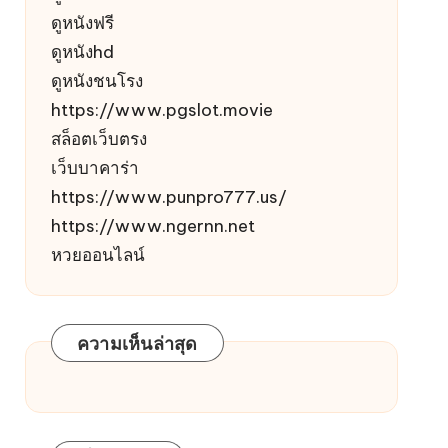
ดูหนังฟรี
ดูหนังhd
ดูหนังชนโรง
https://www.pgslot.movie
สล็อตเว็บตรง
เว็บบาคาร่า
https://www.punpro777.us/
https://www.ngernn.net
หวยออนไลน์
ความเห็นล่าสุด