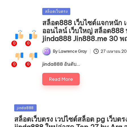
Posted
สล็อตเว็บตรง
in
สล็อต888 เว็บไซต์แจกหนัก เค
ออนไลน์ เว็บใหญ่ สล็อต888
jinda888 Jin888.me 30 
0
0
By
Lawrence Gray
27 เมษายน 2
Posted
by
jinda888 อันดับ…
0
0
Read More
Posted
jinda888
in
สล็อตเว็บตรง เวปไซต์สล็อต pg เว็บต