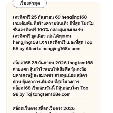
เรื่องล่าสุด
เครดิตฟรี 25 กันยายน 69 hengjing168
เกมเดิมพัน ที่สร้างความบันเทิง ดีที่สุด โปรโม
ชั่นเครดิตฟรี 100% กล่องสุ่มเฮงเฮง รับ
เครดิตฟรี ยูสเดียว เล่นได้ทุกเกม
hengjing168 แจก เครดิตฟรี เยอะที่สุด Top
55 by Alberto hengjing168d.com
สล็อต168 28 กันยายน 2026 tangtem168
สายแตก ลุ้นกำไรแบบไม่เสียฟีล ลุ้นกงล้อ
มหาเศรษฐี สะสมเพชร สายทุนน้อย สมัคร
ด่วน คุ้มค่าการเดิมพัน ที่สุดในวงการ
สล็อต168 เริ่มก่อนวันนี้ มีลุ้นก่อนใคร Top
98 by Taj tangtem168e.com
สล็อตเว็บตรง สล็อตเว็บตรง 2026