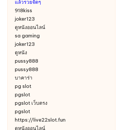
แล้วรวยจัดๆ
918kiss
joker123
ดูหนังออนไลน์
sa gaming
joker123
ดูหนัง
pussy888
pussy888
บาคาร่า
pg slot
pgslot
pgslot เว็บตรง
pgslot
https://live22slot.fun
ดูหนังออนไลน์