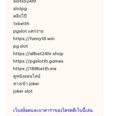
slotxo24hr
slotpg
คลิปโป๊
1xbetth
pgslot แตกง่าย
https://funny18.win
pg slot
https://allbet24hr.shop
https://pgslotth.games
https://188betth.me
ดูหนังออนไลน์
ทางเข้า joker
joker slot
เว็บสล็อตและบาคาร่าของโครตดีเว็บนี้เล่น