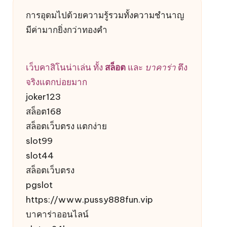
การอุดมไปด้วยความรู้รวมทั้งความชำนาญ
มีค่ามากยิ่งกว่าทองคำ
เว็บคาสิโนน่าเล่น ทั้ง
สล็อต
และ
บาคาร่า
ตึง
จริงแตกบ่อยมาก
joker123
สล็อต168
สล็อตเว็บตรง แตกง่าย
slot99
slot44
สล็อตเว็บตรง
pgslot
https://www.pussy888fun.vip
บาคาร่าออนไลน์