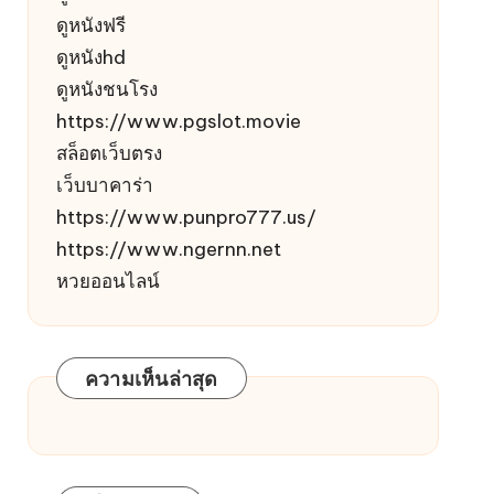
ดูหนังฟรี
ดูหนังhd
ดูหนังชนโรง
https://www.pgslot.movie
สล็อตเว็บตรง
เว็บบาคาร่า
https://www.punpro777.us/
https://www.ngernn.net
หวยออนไลน์
ความเห็นล่าสุด