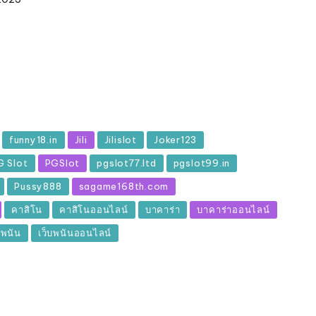
funny18.in
Jili
Jilislot
Joker123
G Slot
PGSlot
pgslot77.ltd
pgslot99.in
Pussy888
sagame168th.com
คาสิโน
คาสิโนออนไลน์
บาคาร่า
บาคาร่าออนไลน์
บพนัน
เว็บพนันออนไลน์