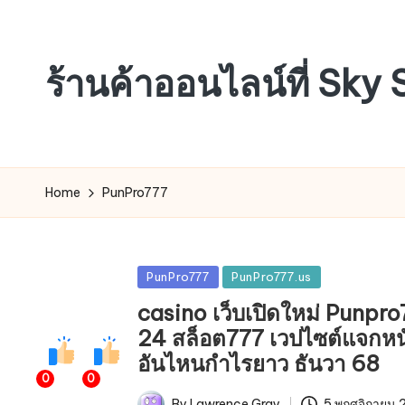
ร้านค้าออนไลน์ที่ Sky 
Home
PunPro777
Posted
PunPro777
PunPro777.us
in
casino เว็บเปิดใหม่ Punpr
24 สล็อต777 เวปไซต์แจกห
อันไหนกำไรยาว ธันวา 68
0
0
By
Lawrence Gray
5 พฤศจิกายน