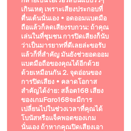
กลายเป็นโอเวอร์สปินแบบรัวๆ
เกินเหตุ เพราะเสียงประกอบที่
ตื่นเต้นนั่นเอง • อดออมแบตมือ
ถือแล้วก็ลดเสียงรบกวน: ถ้าคุณ
เล่นในที่ชุมชน การปิดเสียงก็นับ
ว่าเป็นมารยาทที่ดีเลยล่ะขอรับ
แล้วก็ที่สำคัญ มันยังช่วยอดออม
แบตมือถือของคุณได้อีกด้วย
ด้วยเหมือนกัน 2. จุดอ่อนของ
การปิดเสียง • คลาดโอกาส
สำคัญได้ง่าย:
สล็อต168
เสียง
ของเกมFaro168จะมีการ
เปลี่ยนไปในช่วงเวลาที่คุณได้
โบนัสหรือแจ็คพอตของเกม
นั่นเอง ถ้าหากคุณปิดเสียงเอา