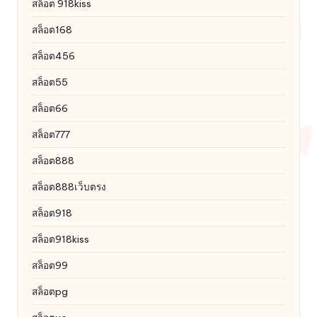
สล็อต 918kiss
สล็อต168
สล็อต456
สล็อต55
สล็อต66
สล็อต777
สล็อต888
สล็อต888เว็บตรง
สล็อต918
สล็อต918kiss
สล็อต99
สล็อตpg