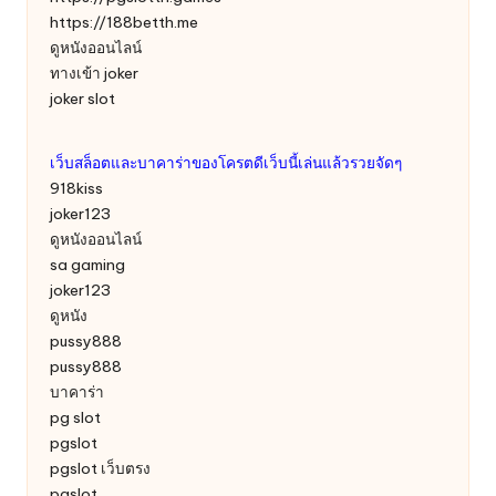
https://188betth.me
ดูหนังออนไลน์
ทางเข้า joker
joker slot
เว็บสล็อตและบาคาร่าของโครตดีเว็บนี้เล่นแล้วรวยจัดๆ
918kiss
joker123
ดูหนังออนไลน์
sa gaming
joker123
ดูหนัง
pussy888
pussy888
บาคาร่า
pg slot
pgslot
pgslot เว็บตรง
pgslot