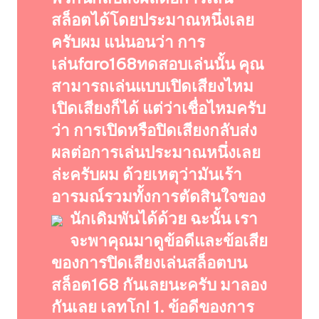
สล็อตได้โดยประมาณหนึ่งเลย
ครับผม แน่นอนว่า การ
เล่นfaro168ทดสอบเล่นนั้น คุณ
สามารถเล่นแบบเปิดเสียงไหม
เปิดเสียงก็ได้ แต่ว่าเชื่อไหมครับ
ว่า การเปิดหรือปิดเสียงกลับส่ง
ผลต่อการเล่นประมาณหนึ่งเลย
ล่ะครับผม ด้วยเหตุว่ามันเร้า
อารมณ์รวมทั้งการตัดสินใจของ
นักเดิมพันได้ด้วย ฉะนั้น
เรา
จะพาคุณมาดูข้อดีและข้อเสีย
ของการปิดเสียงเล่นสล็อตบน
สล็อต168 กันเลยนะครับ มาลอง
กันเลย เลทโก! 1. ข้อดีของการ