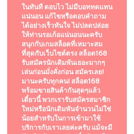
ในทันที ตอบไว ไม่มีบอททดแทน
แน่นอน แก้ไขหรือตอบคำถาม
ได้อย่างเร็วทันใจ ไม่ปลดปล่อย
ให้ท่านรอเก้อแน่นอนนะครับ
สนุกกับเกมสล็อตที่เหมาะสม
ที่สุดกับเว็บไซต์ตรง สล็อต168
รับสมัครนักเดิมพันเยอะมากๆ
เล่นก่อนมั่งคั่งก่อน สมัครเลย!
มานะครับทุกคน! สล็อต168
พร้อมขายสินค้ากันสุดๆแล้ว
เดี๋ยวนี้ พวกเรารับสมัครสมาชิก
ใหม่หรือนักเดิมพันจำนวนไม่ใช่
น้อยสำหรับในการเข้ามาใช้
บริการกับเราเลยค่ะครับ แม้จะมี