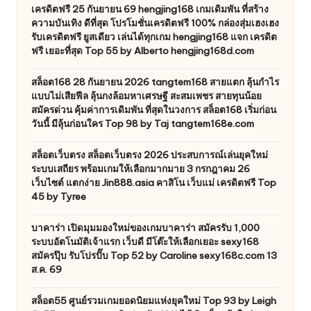
เครดิตฟรี 25 กันยายน 69 hengjing168 เกมเดิมพัน ที่สร้าง
ความบันเทิง ดีที่สุด โปรโมชั่นเครดิตฟรี 100% กล่องสุ่มเฮงเฮง
รับเครดิตฟรี ยูสเดียว เล่นได้ทุกเกม hengjing168 แจก เครดิต
ฟรี เยอะที่สุด Top 55 by Alberto hengjing168d.com
สล็อต168 28 กันยายน 2026 tangtem168 สายแตก ลุ้นกำไร
แบบไม่เสียฟีล ลุ้นกงล้อมหาเศรษฐี สะสมเพชร สายทุนน้อย
สมัครด่วน คุ้มค่าการเดิมพัน ที่สุดในวงการ สล็อต168 เริ่มก่อน
วันนี้ มีลุ้นก่อนใคร Top 98 by Taj tangtem168e.com
สล็อตเว็บตรง สล็อตเว็บตรง 2026 ประสบการณ์เล่นยุคใหม่
ระบบเสถียร พร้อมเกมให้เลือกมากมาย 3 กรกฎาคม 26
เว็บไซต์ แตกง่าย Jin888.asia คาสิโน เว็บแม่ เครดิตฟรี Top
45 by Tyree
บาคาร่า เปิดมุมมองใหม่ของเกมบาคาร่า สมัครรับ 1,000
ระบบอัตโนมัติเจ้าแรก เว็บดี มีโต๊ะให้เลือกเยอะ sexy168
สมัครปุ๊บ รับโปรปั๊บ Top 52 by Caroline sexy168c.com 13
ส.ค. 69
สล็อต55 ศูนย์รวมเกมยอดนิยมแห่งยุคใหม่ Top 93 by Leigh