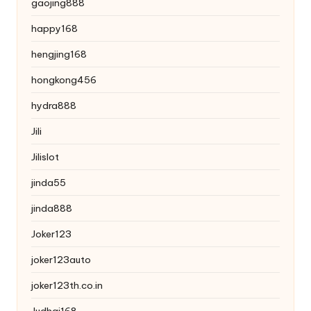
gaojing888
happy168
hengjing168
hongkong456
hydra888
Jili
Jilislot
jinda55
jinda888
Joker123
joker123auto
joker123th.co.in