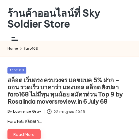
ร้านค้าออนไลน์ที่ Sky
Soldier Store
Home
faro168
Posted
faro168
in
สล็อต เว็บตรง ครบวงจร แคชแบค 5% ฝาก –
ถอน รวดเร็ว บาคาร่า แทงบอล สล็อต ยิงปลา
faro168 ไม่มีทุน ทุนน้อย สมัครด่วน Top 9 by
Rosalinda moversreview.in 6 July 68
By
Lawrence Gray
22 กรกฎาคม 2025
Posted
by
Faro168 สล็อตเว…
Read More