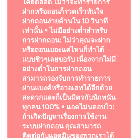
โดยตลอด ไม่ว่าจะทำรายการ
ฝากหรือถอนก็รวดเร็วทันใจ
ฝากถอนง่ายด้านใน 10 วินาที
เท่านั้น • ไม่มีอย่างต่ำสำหรับ
การฝากถอน: ไม่ว่าคุณจะฝาก
หรือถอนเยอะแค่ไหนก็ทำได้
แบบชิวๆเลยขอรับ เนื่องจากไม่มี
อย่างต่ำในการฝากถอน
สามารถรองรับการทำรายการ
ผ่านแบงค์หรือวอเลทได้อีกด้วย
สะดวกและก็เป็นมิตรกับนักพนัน
ทุกคน 100% • แอดไม่นตอบไว:
ถ้าเกิดปัญหาเรื่องการใช้งาน
ระบบฝากถอน คุณสามารถ
ติดต่อกับแอดมินของพวกเราได้