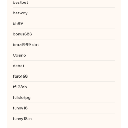
bestbet
betway
bh99
bonus888
brazil999 slot
Casino
debet
faro168
ff123th
fullslotpg
funny18
funny18.in