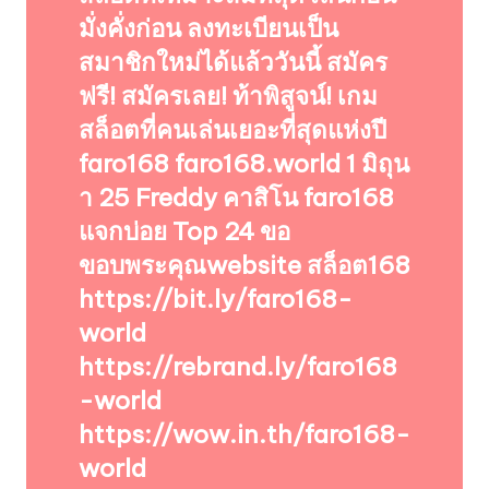
มั่งคั่งก่อน ลงทะเบียนเป็น
สมาชิกใหม่ได้แล้ววันนี้ สมัคร
ฟรี! สมัครเลย! ท้าพิสูจน์! เกม
สล็อตที่คนเล่นเยอะที่สุดแห่งปี
faro168 faro168.world 1 มิถุน
า 25 Freddy คาสิโน faro168
แจกบ่อย Top 24 ขอ
ขอบพระคุณwebsite
สล็อต168
https://bit.ly/faro168-
world
https://rebrand.ly/faro168
-world
https://wow.in.th/faro168-
world