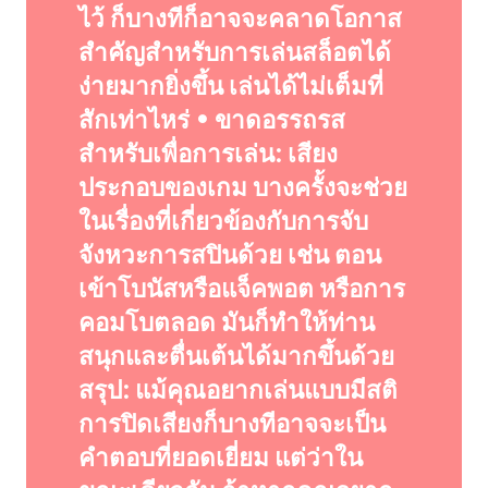
ไว้ ก็บางทีก็อาจจะคลาดโอกาส
สำคัญสำหรับการเล่นสล็อตได้
ง่ายมากยิ่งขึ้น เล่นได้ไม่เต็มที่
สักเท่าไหร่ • ขาดอรรถรส
สำหรับเพื่อการเล่น: เสียง
ประกอบของเกม บางครั้งจะช่วย
ในเรื่องที่เกี่ยวข้องกับการจับ
จังหวะการสปินด้วย เช่น ตอน
เข้าโบนัสหรือแจ็คพอต หรือการ
คอมโบตลอด มันก็ทำให้ท่าน
สนุกและตื่นเต้นได้มากขึ้นด้วย
สรุป: แม้คุณอยากเล่นแบบมีสติ
การปิดเสียงก็บางทีอาจจะเป็น
คำตอบที่ยอดเยี่ยม แต่ว่าใน