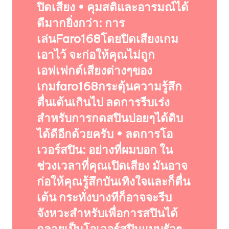
ปิดเสียง • คุมสติและอารมณ์ได้
ดีมากยิ่งกว่า: การ
เล่นFaro168โดยปิดเสียงเกม
เอาไว้ จะก่อให้คุณไม่ถูก
เอฟเฟกต์เสียงต่างๆของ
เกมfaro168กระตุ้นความรู้สึก
ตื่นเต้นเกินไป ลดการรีบเร่ง
สำหรับการกดสปินบ่อยๆได้ดิบ
ได้ดีอีกด้วยครับ • ลดการโอ
เวอร์สปิน: อย่างที่ผมบอก ใน
ช่วงเวลาที่คุณเปิดเสียง มันอาจ
ก่อให้คุณรู้สึกบันเทิงใจและก็ตื่น
เต้น กระทั่งบางทีก็อาจจะรีบ
จังหวะสำหรับเพื่อการสปินได้