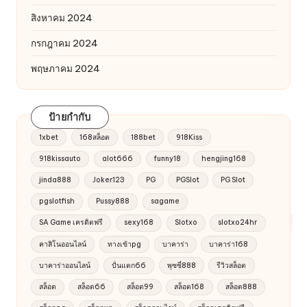
สิงหาคม 2024
กรกฎาคม 2024
พฤษภาคม 2024
ป้ายกำกับ
1xbet
168สล็อต
188bet
918Kiss
918kissauto
alot666
funny18
hengjing168
jinda888
Joker123
PG
PGSlot
PG Slot
pgslotfish
Pussy888
sagame
SA Game เครดิตฟรี
sexy168
Slotxo
slotxo24hr
คาสิโนออนไลน์
ทางเข้าpg
บาคาร่า
บาคาร่า168
บาคาร่าออนไลน์
ปั่นแตก66
พุซซี่888
รีวิวสล็อต
สล็อต
สล็อต66
สล็อต99
สล็อต168
สล็อต888