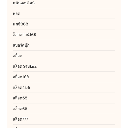
พนันออนไลน์
พอต
พุซซี่888
ล็อกดาวน์168
สปอร์ตบุ๊ก
สล็อต
สล็อต 918kiss
สล็อต168
สล็อต456
สล็อต55
สล็อต66
สล็อต777