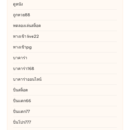
ดูหนัง
ถูกหวย88
ทดลองเล่นสล็อต
ทางเข้า live22
ทางเข้าpg
บาคาร่า
บาคาร่า168
บาคาร่าออนไลน์
ปั่นสล็อต
ปั่นแตก66
ปั่นแตก77
ปั่นโปร777