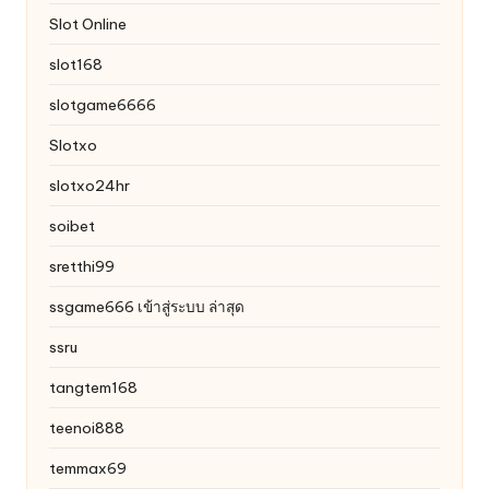
Slot Online
slot168
slotgame6666
Slotxo
slotxo24hr
soibet
sretthi99
ssgame666 เข้าสู่ระบบ ล่าสุด
ssru
tangtem168
teenoi888
temmax69