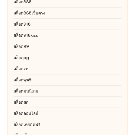
สล็อต888
สล็อต888เว็บตรง
สล็อต918
สล็อต918kiss
สล็อต99
สล็อตpg
สล็อตxo
สล็อตพุซซี่
สล็อตมันนี่เกม
สล็อตสด
สล็อตออนไลน์
สล็อตเครดิตฟรี