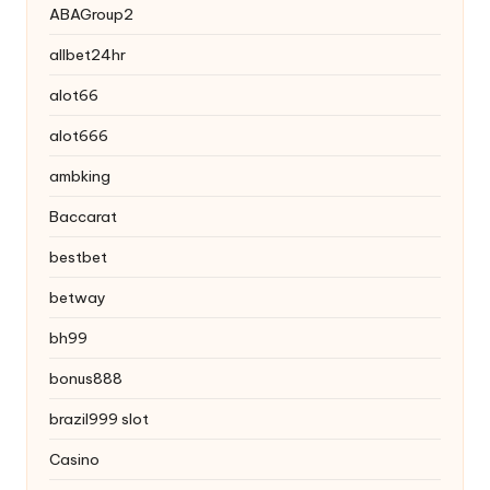
ABAGroup2
allbet24hr
alot66
alot666
ambking
Baccarat
bestbet
betway
bh99
bonus888
brazil999 slot
Casino