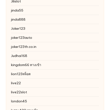
Jilislot
jinda55
jinda888
Joker123
joker123auto
joker123th.co.in
Judhai168
kingdom66 ทางเข้า
lion123สล็อต
live22
live22slot
london45