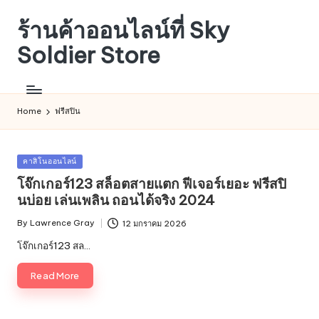
ร้านค้าออนไลน์ที่ Sky
Soldier Store
Home
ฟรีสปิน
Posted
คาสิโนออนไลน์
in
โจ๊กเกอร์123 สล็อตสายแตก ฟีเจอร์เยอะ ฟรีสปิ
นบ่อย เล่นเพลิน ถอนได้จริง 2024
By
Lawrence Gray
12 มกราคม 2026
Posted
by
โจ๊กเกอร์123 สล…
Read More