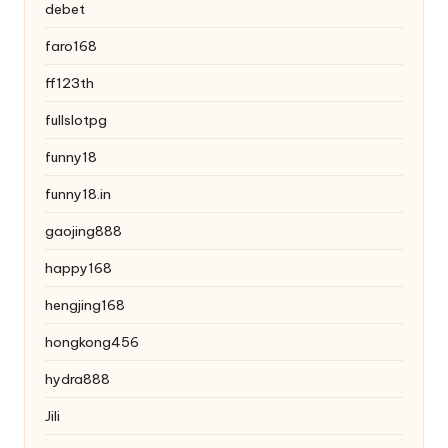
debet
faro168
ff123th
fullslotpg
funny18
funny18.in
gaojing888
happy168
hengjing168
hongkong456
hydra888
Jili