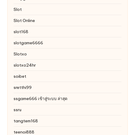
Slot
Slot Online
slot168
slotgame6666
Slotxo
slotxo24hr
soibet
sretthi99
ssgame666 เข้าสู่ระบบ ล่าสุด
ssru
tangtem168
teenoi888