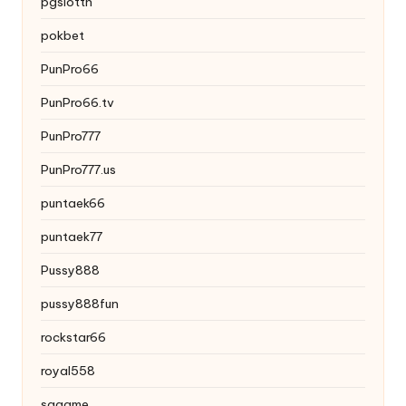
pgslotth
pokbet
PunPro66
PunPro66.tv
PunPro777
PunPro777.us
puntaek66
puntaek77
Pussy888
pussy888fun
rockstar66
royal558
sagame