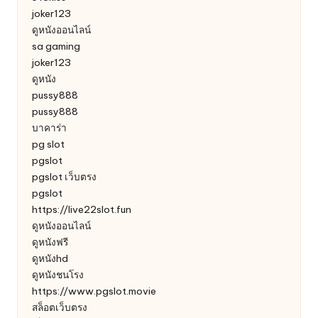
joker123
ดูหนังออนไลน์
sa gaming
joker123
ดูหนัง
pussy888
pussy888
บาคาร่า
pg slot
pgslot
pgslot เว็บตรง
pgslot
https://live22slot.fun
ดูหนังออนไลน์
ดูหนังฟรี
ดูหนังhd
ดูหนังชนโรง
https://www.pgslot.movie
สล็อตเว็บตรง