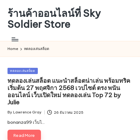
ร้านค้าออนไลน์ที่ Sky
Soldier Store
Home
ทดลองเล่นสล็อต
Posted
ทดลองเล่นสล็อต
in
ทดลองเล่นสล็อต แนะนำสล็อตน่าเล่น พร้อมทริค
เริ่มต้น 27 พฤศจิกา 2568 เวปไซต์ ตรง พนัน
ออนไลน์ เว็บเปิดใหม่ ทดลองเล่น Top 72 by
Julie
By
Lawrence Gray
26 ธันวาคม 2025
Posted
by
bonanza99 เว็บไ…
Read More