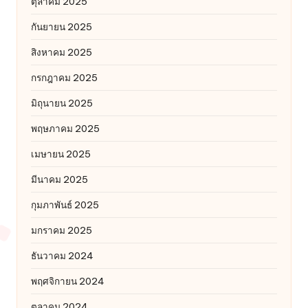
ตุลาคม 2025
กันยายน 2025
สิงหาคม 2025
กรกฎาคม 2025
มิถุนายน 2025
พฤษภาคม 2025
เมษายน 2025
มีนาคม 2025
กุมภาพันธ์ 2025
มกราคม 2025
ธันวาคม 2024
พฤศจิกายน 2024
ตุลาคม 2024