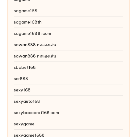
sagame168
sagame168th
sagame168th.com
sawan888 ทดลองเล่น
sawan888 ทดลองเล่น
sbobet168
scr888
sexy168
sexyauto168
sexybaccarat168.com
sexygame
sexygame1688