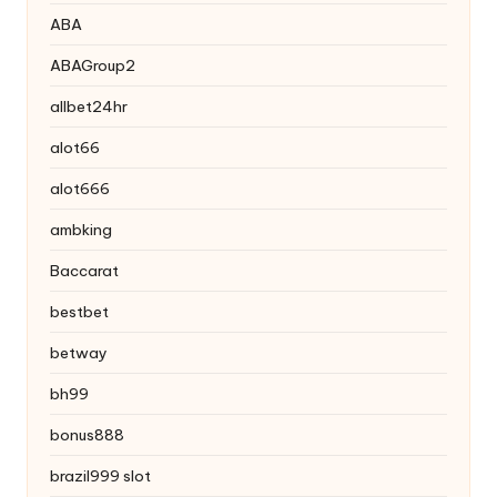
ABA
ABAGroup2
allbet24hr
alot66
alot666
ambking
Baccarat
bestbet
betway
bh99
bonus888
brazil999 slot