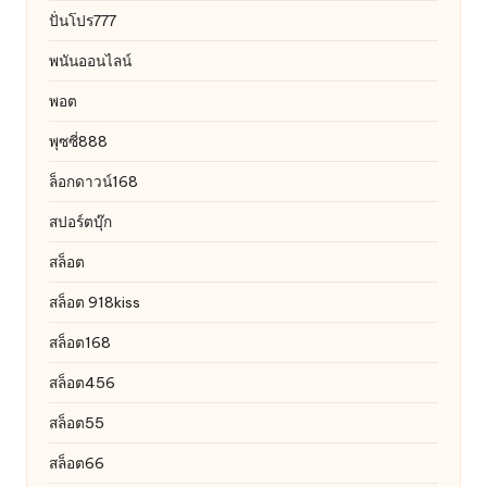
ปั่นโปร777
พนันออนไลน์
พอต
พุซซี่888
ล็อกดาวน์168
สปอร์ตบุ๊ก
สล็อต
สล็อต 918kiss
สล็อต168
สล็อต456
สล็อต55
สล็อต66