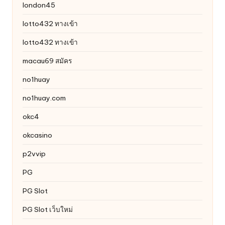
london45
lotto432 ทางเข้า
lotto432 ทางเข้า
macau69 สมัคร
no1huay
no1huay.com
okc4
okcasino
p2vvip
PG
PG Slot
PG Slot เว็บใหม่