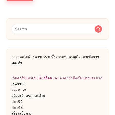
การอุดมไปด้วยความรู้รวมทั้งความชำนาญมีค่ามากยิ่งกว่า
ทองคำ
เว็บคาสิโนน่าเล่น ทั้ง
สล็อต
และ
บาคาร่า
ตึงจริงแตกบ่อยมาก
joker123
สล็อต168
สล็อตเว็บตรง แตกง่าย
slot99
slot44
สล็อตเว็บตรง