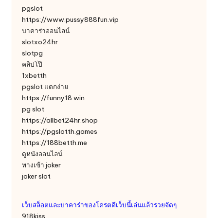
pgslot
https://www.pussy888fun.vip
บาคาร่าออนไลน์
slotxo24hr
slotpg
คลิปโป๊
1xbetth
pgslot แตกง่าย
https://funny18.win
pg slot
https://allbet24hr.shop
https://pgslotth.games
https://188betth.me
ดูหนังออนไลน์
ทางเข้า joker
joker slot
เว็บสล็อตและบาคาร่าของโครตดีเว็บนี้เล่นแล้วรวยจัดๆ
918kiss