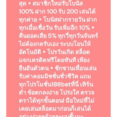
สุด • สมาชิกใหม่รับโบนัส
100% ฝาก 100 รับ 200 เล่นได้
ทุกค่าย • โบนัสฝากรายวัน ฝาก
ทุกเมื่อเชื่อวัน รับเพิ่มอีก 10% •
คืนยอดเสีย 5% ทุกวี่ทุกวันจันทร์
ไม่ต้องกดรับเอง ระบบโอนให้
อัตโนมัติ • โปรวันเกิด สล็อต
แจกเครดิตฟรีโดยทันที เพียง
ยืนยันตัวตน • ชักชวนเพื่อนเล่น
รับค่าคอมมิชชั่นชั่วชีวิต แถม
ทุกโปรโมชั่น188betที่นี่ เทิร์น
ต่ำ ข้อตกลงง่าย โปร่งใส ตรวจ
ตราได้ทุกขั้นตอน! มือใหม่ที่ไม่
เคยเล่นสล็อตมาก่อนก็เล่นได้
อย่างง่ายๆด้วยระบบชี้แนะ