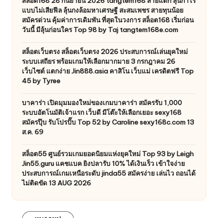
สล็อต168 28 กันยายน 2026 tangtem168 สายแตก ลุ้นกำไร
แบบไม่เสียฟีล ลุ้นกงล้อมหาเศรษฐี สะสมเพชร สายทุนน้อย
สมัครด่วน คุ้มค่าการเดิมพัน ที่สุดในวงการ สล็อต168 เริ่มก่อน
วันนี้ มีลุ้นก่อนใคร Top 98 by Taj tangtem168e.com
สล็อตเว็บตรง สล็อตเว็บตรง 2026 ประสบการณ์เล่นยุคใหม่
ระบบเสถียร พร้อมเกมให้เลือกมากมาย 3 กรกฎาคม 26
เว็บไซต์ แตกง่าย Jin888.asia คาสิโน เว็บแม่ เครดิตฟรี Top
45 by Tyree
บาคาร่า เปิดมุมมองใหม่ของเกมบาคาร่า สมัครรับ 1,000
ระบบอัตโนมัติเจ้าแรก เว็บดี มีโต๊ะให้เลือกเยอะ sexy168
สมัครปุ๊บ รับโปรปั๊บ Top 52 by Caroline sexy168c.com 13
ส.ค. 69
สล็อต55 ศูนย์รวมเกมยอดนิยมแห่งยุคใหม่ Top 93 by Leigh
Jin55.guru แคชแบค ยิงปลารับ 10% ได้เงินเร็ว เข้าใจง่าย
ประสบการณ์เกมเหนือระดับ jinda55 สมัครง่าย เล่นไว ถอนได้
ไม่ติดขัด 13 AUG 2026