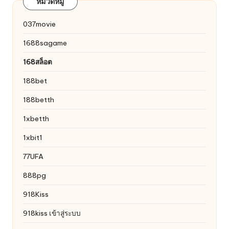
หมวดหมู่
037movie
1688sagame
168สล็อต
188bet
188betth
1xbetth
1xbit1
77UFA
888pg
918Kiss
918kiss เข้าสู่ระบบ