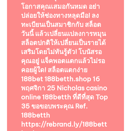
โอกาสคุณเสมอกันหมด อย่า
ปล่อยให้ช่องทางหลุดมือ! ลง
ทะเบียนเป็นสมาชิกกับ สล็อต
วันนี้ แล้วเปลี่ยนแปลงการหมุน
สล็อตปกติให้เปลี่ยนเป็นรายได้
เสริมโดยไม่ทันรู้ตัว! โบนัสรอ
คุณอยู่ แจ็คพอตแตกแล้วไม่รอ
คอยผู้ใด! สล็อตแตกง่าย
188bet 188betth.shop 16
พฤศจิกา 25 Nicholas casino
online 188betth ที่ดีที่สุด Top
35 ขอขอบพระคุณ Ref.
188betth
https://rebrand.ly/188bett