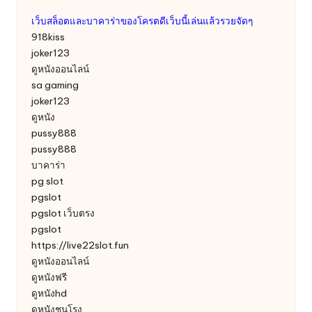
เว็บสล็อตและบาคาร่าของโครตดีเว็บนี้เล่นแล้วรวยจัดๆ
918kiss
joker123
ดูหนังออนไลน์
sa gaming
joker123
ดูหนัง
pussy888
pussy888
บาคาร่า
pg slot
pgslot
pgslot เว็บตรง
pgslot
https://live22slot.fun
ดูหนังออนไลน์
ดูหนังฟรี
ดูหนังhd
ดูหนังชนโรง