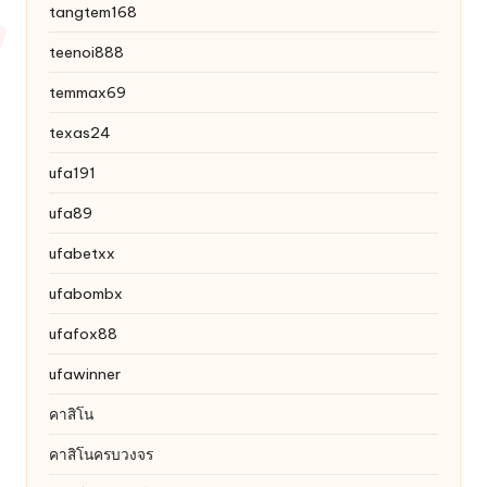
tangtem168
teenoi888
temmax69
texas24
ufa191
ufa89
ufabetxx
ufabombx
ufafox88
ufawinner
คาสิโน
คาสิโนครบวงจร