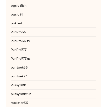
pgslotfish
pgslotth
pokbet
PunPro66
PunPro66.tv
PunPro777
PunPro777.us
puntaek66
puntaek77
Pussy888
pussy888fun
rockstar66