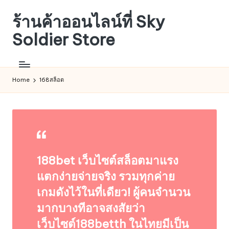
ร้านค้าออนไลน์ที่ Sky
Soldier Store
Home
168สล็อต
188bet เว็บไซต์สล็อตมาแรง
แตกง่ายจ่ายจริง รวมทุกค่าย
เกมดังไว้ในที่เดียว! ผู้คนจำนวน
มากบางทีอาจสงสัยว่า
เว็บไซต์188betth ในไทยมีเป็น