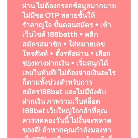
ผ่าน ไม่ต้องกรอกข้อมูลมากมาย
ไม่มีขอ OTP หลายชั้นให้
รำคาญใจ ขั้นตอนสมัคร • เข้า
เว็บไซต์ 188betth • คลิก
สมัครสมาชิก • ใส่หมายเลข
โทรศัพท์ + ตั้งรหัสผ่าน • เลือก
ช่องทางฝากเงิน • เริ่มสนุกได้
เลยในทันที! ไม่ต้องจ่ายเงินอะไร
ก็ตามทั้งปวงสำหรับการ
สมัคร188bet และไม่มีบังคับ
ฝากเงิน ภาพรวมเว็บสล็อต
188bet เว็บใหญ่ใจกล้าที่คุณ
ควรทดลองวันนี้ ไม่งั้นจะพลาด
ของดี! ถ้าหากคุณกำลังมองหา