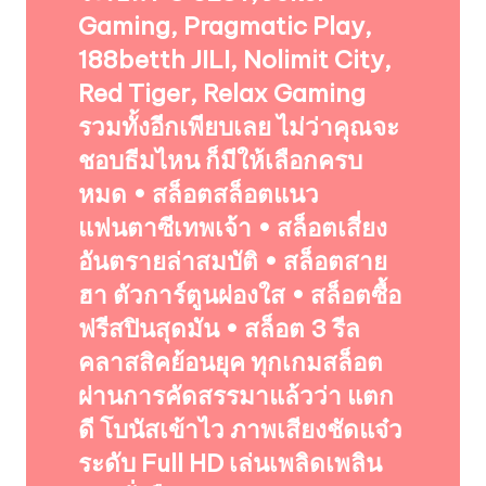
Gaming, Pragmatic Play,
188betth
JILI, Nolimit City,
Red Tiger, Relax Gaming
รวมทั้งอีกเพียบเลย ไม่ว่าคุณจะ
ชอบธีมไหน ก็มีให้เลือกครบ
หมด • สล็อตสล็อตแนว
แฟนตาซีเทพเจ้า • สล็อตเสี่ยง
อันตรายล่าสมบัติ • สล็อตสาย
ฮา ตัวการ์ตูนผ่องใส • สล็อตซื้อ
ฟรีสปินสุดมัน • สล็อต 3 รีล
คลาสสิคย้อนยุค ทุกเกมสล็อต
ผ่านการคัดสรรมาแล้วว่า แตก
ดี โบนัสเข้าไว ภาพเสียงชัดแจ๋ว
ระดับ Full HD เล่นเพลิดเพลิน