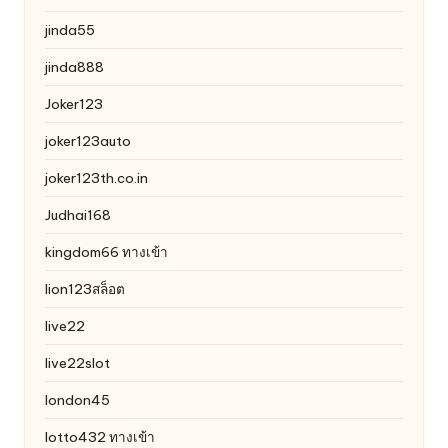
jinda55
jinda888
Joker123
joker123auto
joker123th.co.in
Judhai168
kingdom66 ทางเข้า
lion123สล็อต
live22
live22slot
london45
lotto432 ทางเข้า