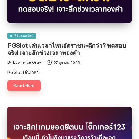
Posted
คาสิโนออนไลน์
in
PGSlot เล่นเวลาไหนอัตราชนะดีกว่า? ทดสอบ
จริง! เจาะลึกช่วงเวลาทองคำ
By
Lawrence Gray
27 ตุลาคม 2025
Posted
by
PGSlot เล่นเวลา…
Read More