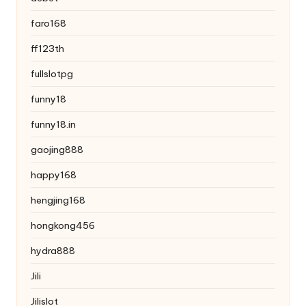
faro168
ff123th
fullslotpg
funny18
funny18.in
gaojing888
happy168
hengjing168
hongkong456
hydra888
Jili
Jilislot