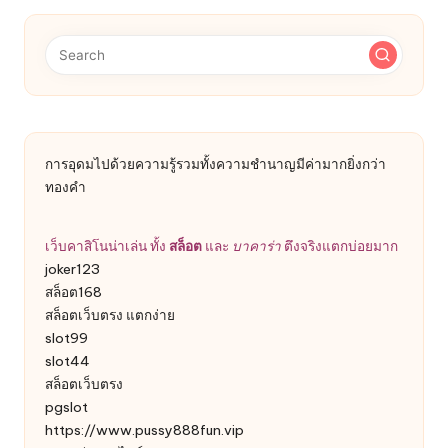
การอุดมไปด้วยความรู้รวมทั้งความชำนาญมีค่ามากยิ่งกว่า
ทองคำ
เว็บคาสิโนน่าเล่น ทั้ง
สล็อต
และ
บาคาร่า
ตึงจริงแตกบ่อยมาก
joker123
สล็อต168
สล็อตเว็บตรง แตกง่าย
slot99
slot44
สล็อตเว็บตรง
pgslot
https://www.pussy888fun.vip