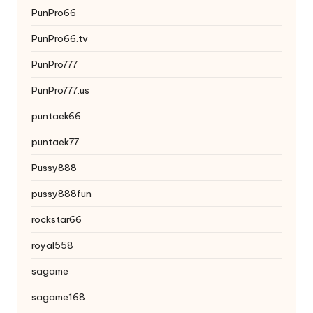
PunPro66
PunPro66.tv
PunPro777
PunPro777.us
puntaek66
puntaek77
Pussy888
pussy888fun
rockstar66
royal558
sagame
sagame168