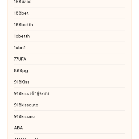
168สล็อต
188bet
188betth
1xbetth
1xbit1
77UFA
888pg
918Kiss
918kiss เข้าสู่ระบบ
918kissauto
918kissme
ABA