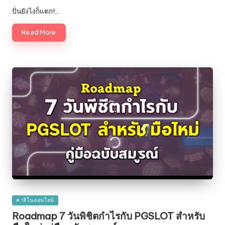
by
ปั่นยังไงก็แตก!…
Read More
Posted
คาสิโนออนไลน์
in
Roadmap 7 วันพิชิตกำไรกับ PGSLOT สำหรับ