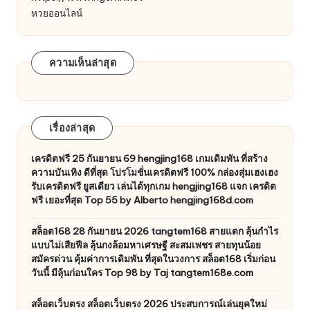
หวยออนไลน์
ความเห็นล่าสุด
เรื่องล่าสุด
เครดิตฟรี 25 กันยายน 69 hengjing168 เกมเดิมพัน ที่สร้าง
ความบันเทิง ดีที่สุด โปรโมชั่นเครดิตฟรี 100% กล่องสุ่มเฮงเฮง
รับเครดิตฟรี ยูสเดียว เล่นได้ทุกเกม hengjing168 แจก เครดิต
ฟรี เยอะที่สุด Top 55 by Alberto hengjing168d.com
สล็อต168 28 กันยายน 2026 tangtem168 สายแตก ลุ้นกำไร
แบบไม่เสียฟีล ลุ้นกงล้อมหาเศรษฐี สะสมเพชร สายทุนน้อย
สมัครด่วน คุ้มค่าการเดิมพัน ที่สุดในวงการ สล็อต168 เริ่มก่อน
วันนี้ มีลุ้นก่อนใคร Top 98 by Taj tangtem168e.com
สล็อตเว็บตรง สล็อตเว็บตรง 2026 ประสบการณ์เล่นยุคใหม่