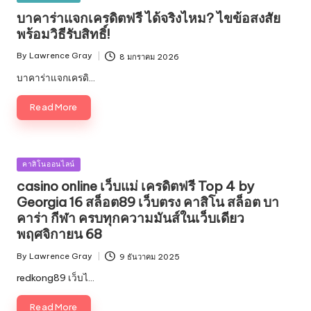
in
บาคาร่าแจกเครดิตฟรี ได้จริงไหม? ไขข้อสงสัย
พร้อมวิธีรับสิทธิ์!
By
Lawrence Gray
8 มกราคม 2026
Posted
by
บาคาร่าแจกเครดิ…
Read More
Posted
คาสิโนออนไลน์
in
casino online เว็บแม่ เครดิตฟรี Top 4 by
Georgia 16 สล็อต89 เว็บตรง คาสิโน สล็อต บา
คาร่า กีฬา ครบทุกความมันส์ในเว็บเดียว
พฤศจิกายน 68
By
Lawrence Gray
9 ธันวาคม 2025
Posted
by
redkong89 เว็บไ…
Read More