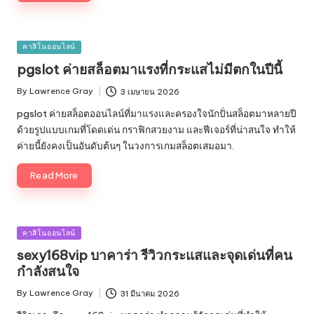
Posted
คาสิโนออนไลน์
in
pgslot ค่ายสล็อตมาแรงที่กระแสไม่มีตกในปีนี้
By
Lawrence Gray
3 เมษายน 2026
Posted
by
pgslot ค่ายสล็อตออนไลน์ที่มาแรงและครองใจนักปั่นสล็อตมาหลายปี
ด้วยรูปแบบเกมที่โดดเด่น กราฟิกสวยงาม และฟีเจอร์ที่น่าสนใจ ทำให้
ค่ายนี้ยังคงเป็นอันดับต้นๆ ในวงการเกมสล็อตเสมอมา.
Read More
Posted
คาสิโนออนไลน์
in
sexy168vip บาคาร่า รีวิวกระแสและจุดเด่นที่คน
กำลังสนใจ
By
Lawrence Gray
31 มีนาคม 2026
Posted
by