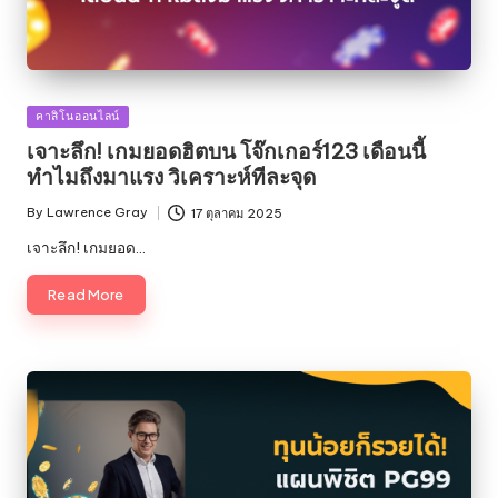
Posted
คาสิโนออนไลน์
in
เจาะลึก! เกมยอดฮิตบน โจ๊กเกอร์123 เดือนนี้
ทำไมถึงมาแรง วิเคราะห์ทีละจุด
By
Lawrence Gray
17 ตุลาคม 2025
Posted
by
เจาะลึก! เกมยอด…
Read More