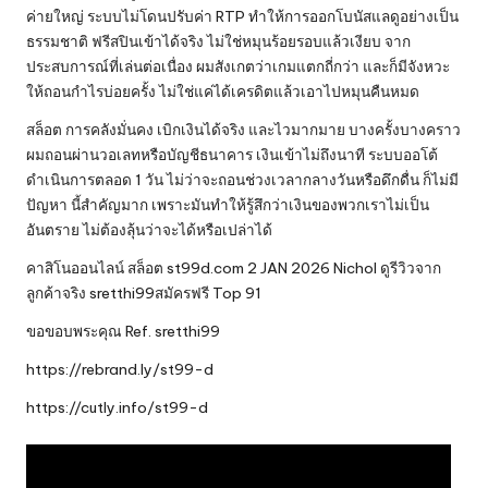
ค่ายใหญ่ ระบบไม่โดนปรับค่า RTP ทำให้การออกโบนัสแลดูอย่างเป็น
ธรรมชาติ ฟรีสปินเข้าได้จริง ไม่ใช่หมุนร้อยรอบแล้วเงียบ จาก
ประสบการณ์ที่เล่นต่อเนื่อง ผมสังเกตว่าเกมแตกถี่กว่า และก็มีจังหวะ
ให้ถอนกำไรบ่อยครั้ง ไม่ใช่แค่ได้เครดิตแล้วเอาไปหมุนคืนหมด
สล็อต การคลังมั่นคง เบิกเงินได้จริง และไวมากมาย บางครั้งบางคราว
ผมถอนผ่านวอเลทหรือบัญชีธนาคาร เงินเข้าไม่ถึงนาที ระบบออโต้
ดำเนินการตลอด 1 วัน ไม่ว่าจะถอนช่วงเวลากลางวันหรือดึกดื่น ก็ไม่มี
ปัญหา นี้สำคัญมาก เพราะมันทำให้รู้สึกว่าเงินของพวกเราไม่เป็น
อันตราย ไม่ต้องลุ้นว่าจะได้หรือเปล่าได้
คาสิโนออนไลน์ สล็อต st99d.com 2 JAN 2026 Nichol ดูรีวิวจาก
ลูกค้าจริง sretthi99สมัครฟรี Top 91
ขอขอบพระคุณ Ref.
sretthi99
https://rebrand.ly/st99-d
https://cutly.info/st99-d