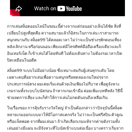
การเล่นสล็อตออนไลน์ในขณะนี้ต่างจากแต่ก่อนอย่างเห็นได้ชัด สิ่งที่
เปลี่ยนไปสูงที่สุดคือ ความสบายแล้วก็อิสระในการเล่น เราสามารถ
สนุกสนานกับ
สล็อต99
ได้ตลอดเวลา ไม่ว่าจะเป็นช่วงๆพักตอนเที่ยง
หลังเลิกงาน หรือก่อนนอน เพียงแค่มีโทรศัพท์มือถือเครื่องเดียวและก็
อินเทอร์เน็ต ก็เข้าเล่นได้โดยทันที ไม่ต้องเดินทาง ไม่ต้องรอเวลาเปิด
ปิดเหมือนในอดีต
สล็อต99 ระบบไม่มีอย่างน้อย ซึ่งเหมาะสมกับผู้เล่นทุกระดับ โดย
เฉพาะคนที่อยากเล่นเพื่อความสนุกหรือทดลองเกมใหม่ๆจาก
ประสบการณ์ตรง ผมเคยเริ่มเล่นด้วยเงินเพียงไม่กี่บาท เพื่อดูจังหวะ
เกมรวมทั้งระบบโบนัสก่อน ถ้าหากเกมเข้ามือ ค่อยเพิ่มเบททีหลัง วิธีนี้
ช่วยลดการเสี่ยง และก็ทำให้การเล่นไม่กดดันจนถึงเหลือเกิน
ในเรื่องของ การลุ้นรับรางวัลใหญ่ จำเป็นต้องกล่าวว่าปัจจุบันนี้สล็อต
หลายเกมออกแบบมาให้มีโอกาสแตกจริง ไม่ว่าจะเป็นฟรีสปิน ตัวคูณ
หรือแจ็คพอต จากที่ผมเล่นมา ถ้าเกิดเลือกเกมแท้จากค่ายดังรวมทั้ง
เล่นอย่างมีแผน จะมีจังหวะที่โบนัสเข้าแบบต่อเนื่อง บางคราวเริ่มจาก