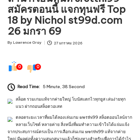
สมัครตอนนี้ แจกทุนฟรี Top
18 by Nichol st99d.com
26 มกรา 69
By
Lawrence Gray
27 มกราคม 2026
Posted
by
0
0
Read Time:
5 Minute, 38 Second
สล็อต รวมเกมแท้จากค่ายใหญ่ โบนัสแตกไวทุกยูส เล่นง่ายทุก
แนว ฝากถอนสล็อตวอเลท
ตลอดระยะเวลาที่ผมได้ลองเล่นเกม sretthi99 สล็อตออนไลน์จาก
หลายเว็บไซต์ หลายค่าย สิ่งหนึ่งที่ผมทำความเข้าใจได้แจ่มแจ้ง
จากประสบการณ์ตรงเป็น การเลือกเล่นเกม sretthi99 แท้จากค่าย
ใหญ่ มีผลต่อทั้งความสนุกสนานแล้วก็ช่องทางสำหรับเพื่อการได้กำไร