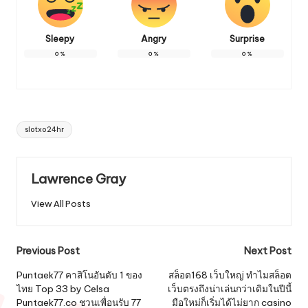
Sleepy
Angry
Surprise
0
%
0
%
0
%
Tags:
slotxo24hr
Lawrence Gray
View All Posts
Post
Previous Post
Next Post
navigation
Puntaek77 คาสิโนอันดับ 1 ของ
สล็อต168 เว็บใหญ่ ทำไมสล็อต
ไทย Top 33 by Celsa
เว็บตรงถึงน่าเล่นกว่าเดิมในปีนี้
Puntaek77.co ชวนเพื่อนรับ 77
มือใหม่ก็เริ่มได้ไม่ยาก casino