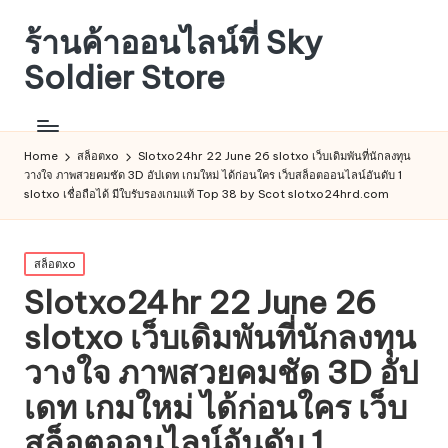
ร้านค้าออนไลน์ที่ Sky
Soldier Store
Home
สล็อตxo
Slotxo24hr 22 June 26 slotxo เว็บเดิมพันที่นักลงทุน
วางใจ ภาพสวยคมชัด 3D อัปเดท เกมใหม่ ได้ก่อนใคร เว็บสล็อตออนไลน์อันดับ 1
slotxo เชื่อถือได้ มีใบรับรองเกมแท้ Top 38 by Scot slotxo24hrd.com
Posted
สล็อตxo
in
Slotxo24hr 22 June 26
slotxo เว็บเดิมพันที่นักลงทุน
วางใจ ภาพสวยคมชัด 3D อัป
เดท เกมใหม่ ได้ก่อนใคร เว็บ
สล็อตออนไลน์อันดับ 1