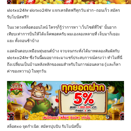
slotxo24hr
slotxo24hr
แจกเครดิตฟรีทุกวัน ฝาก-ถอนเร็ว สมัคร
รับโบนัสฟรี!!
ในแวดวงสล็อตออนไลน์ ใครๆก็รู้ว่าการหา “เว็บไซต์ที่ใช่” นั้นยาก
เทียบเท่าการปั่นให้ได้แจ็คพอตครับ ผมเองลองหลายที่ เจ็บมาก็เยอะ
แยะ ทั้งถอนช้าบ้าง
แอดมินตอบเหมือนหุ่นยนต์บ้าง จวบจนกระทั่งได้มาทดลองสัมผัสกับ
slotxo24hr ซึ่งวันนี้ผมอยากจะมาแชร์ประสบการณ์ตรงว่า ทำไมที่นี่
ถึงเปลี่ยนเป็นบ้านหลังหลักของผมสำหรับในการผ่อนคลาย (และก็หา
ค่าของหวาน) ในทุกวัน
สล็อตxo จุดกำเนิด: สมัครปุบปับ รับโบนัสปั๊บ