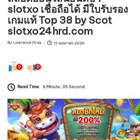
slotxo เชื่อถือได้ มีใบรับรอง
เกมแท้ Top 38 by Scot
slotxo24hrd.com
By
Lawrence Gray
12 พฤษภาคม 2026
Posted
by
0
0
Read Time:
6 Minute, 35 Second