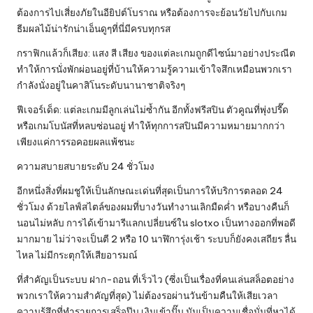
ต้องการไปเสี่ยงภัยในอียิปต์โบราณ หรือต้องการจะย้อนวัยไปกับเกม
ธีมผลไม้น่ารักน่าเอ็นดูๆที่นี่มีครบทุกรส
กราฟิกแล้วก็เสียง: แสง สี เสียง ของแต่ละเกมถูกดีไซน์มาอย่างประณีต
ทำให้การนั่งพักผ่อนอยู่ที่บ้านให้ความรู้ความเข้าใจสึกเหมือนพวกเรา
กำลังนั่งอยู่ในคาสิโนระดับนานาชาติจริงๆ
ฟีเจอร์เด็ด: แต่ละเกมมีลูกเล่นไม่ซ้ำกัน อีกทั้งฟรีสปิน ตัวคูณที่พุ่งปรี๊ด
หรือเกมโบนัสที่หลบซ่อนอยู่ ทำให้ทุกการสปินมีความหมายมากกว่า
เพียงแค่การรอคอยผลแพ้ชนะ
ความสบายสบายระดับ 24 ชั่วโมง
อีกหนึ่งสิ่งที่ผมชูให้เป็นลักษณะเด่นที่สุดเป็นการให้บริการตลอด 24
ชั่วโมง ด้วยไลฟ์สไตล์ของผมที่บางวันทำงานเลิกมืดค่ำ หรือบางคืนก็
นอนไม่หลับ การได้เข้ามารีแลกเปลี่ยนซ์ใน slotxo เป็นทางออกที่พอดี
มากมาย ไม่ว่าจะเป็นตี 2 หรือ 10 นาฬิการุ่งเช้า ระบบก็ยังคงเสถียร ลื่น
ไหล ไม่มีกระตุกให้เสียอารมณ์
ที่สำคัญเป็นระบบ ฝาก-ถอน ที่เร็วไว (ซึ่งเป็นเรื่องที่คนเล่นสล็อตอย่าง
พวกเราให้ความสำคัญที่สุด) ไม่ต้องรอผ่านวันข้ามคืนให้เสียเวลา
ความรู้สึกที่ทำรายการเสร็จปุ๊บ เงินเข้าปั๊บ มันเป็นความเชื่อมั่นที่หาได้