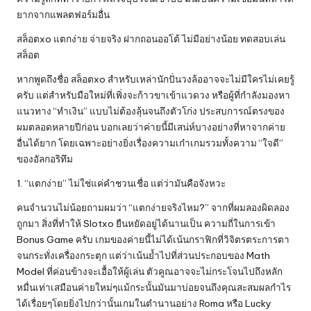
ยากจากแพลตฟอร์มอื่น
สล็อตxo แตกง่าย จ่ายจริง ฝากถอนออโต้ ไม่มีอย่างน้อย ทดสอบเล่น
สล็อต
หากพูดถึงชื่อ สล็อตxo สำหรับเหล่านักปั่นวงล้ออาจจะไม่มีใครไม่เคยรู้
ครับ แต่สำหรับมือใหม่ที่เพิ่งจะก้าวขาเข้าแวดวง หรือผู้ที่กำลังมองหา
แนวทาง “ทำเงิน” แบบไม่ต้องลุ้นจนถึงตัวโก่ง ประสบการณ์ตรงของ
ผมตลอดหลายปีก่อน บอกเลยว่าค่ายนี้มีเสน่ห์บางอย่างที่หาจากค่าย
อื่นได้ยาก โดยเฉพาะอย่างยิ่งเรื่องความเก๋าเกมรวมทั้งความ “ใจดี”
ของอัลกอริทึม
1. “แตกง่าย” ไม่ใช่แค่คำชวนเชื่อ แต่ว่ามันคือจังหวะ
คนจำนวนไม่น้อยถามผมว่า “แตกง่ายจริงไหม?” จากที่ผมลองผิดลอง
ถูกมา สิ่งที่ทำให้ Slotxo ยืนหยัดอยู่ได้นานเป็น ความถี่ในการเข้า
Bonus Game ครับ เกมของค่ายนี้ไม่ได้เน้นกราฟิกที่วิจิตรตระการตา
จนกระทั่งเครื่องกระตุก แต่ว่าเน้นย้ำไปที่ส่วนประกอบของ Math
Model ที่ค่อนข้างจะเอื้อให้ผู้เล่น ตัวคูณอาจจะไม่กระโจนไปถึงหลัก
หมื่นเท่าเสมือนค่ายใหม่ๆแม้กระนั้นมันมาบ่อยจนถึงคุณสะสมผลกำไร
ได้เรื่อยๆโดยยิ่งไปกว่านั้นเกมในตำนานอย่าง Roma หรือ Lucky