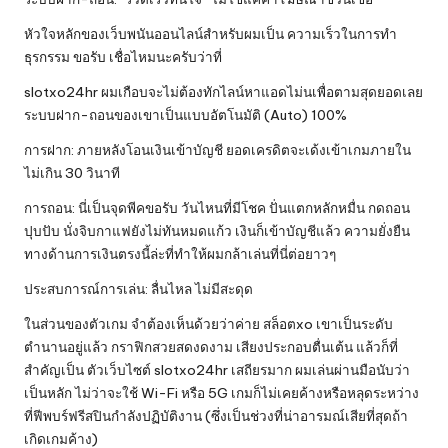
หัวใจหลักของเว็บพนันออนไลน์สำหรับผมเป็น ความเร็วในการทำ
ธุรกรรม ขอรับ เชื่อไหมนะครับว่าที่
slotxo24hr ผมเกือบจะไม่ต้องทักไลน์หาแอดไม่นเพื่อตามสุดยอดเลย
ระบบฝาก-ถอนของเขาเป็นแบบอัตโนมัติ (Auto) 100%
การฝาก: ภายหลังโอนเงินเข้าบัญชี ยอดเครดิตจะเด้งเข้าเกมภายใน
ไม่เกิน 30 วินาที
การถอน: นี่เป็นจุดพีคขอรับ วันไหนที่มีโชค ปั่นแตกหลักหมื่น กดถอน
ปุบปับ นั่งจิบกาแฟยังไม่ทันหมดแก้ว เงินก็เข้าบัญชีแล้ว ความยั่งยืน
ทางด้านการเงินตรงนี้ล่ะที่ทำให้ผมกล้าเล่นที่นี่ต่อยาวๆ
ประสบการณ์การเล่น: ลื่นไหล ไม่มีสะดุด
ในส่วนของตัวเกม จำต้องเห็นด้วยว่าค่าย สล็อตxo เขาเป็นระดับ
ตำนานอยู่แล้ว กราฟิกสวยสดงดงาม เสียงประกอบตื่นเต้น แล้วก็ที่
สำคัญเป็น ตัวเว็บไซต์ slotxo24hr เสถียรมาก ผมเล่นผ่านมือนับว่า
เป็นหลัก ไม่ว่าจะใช้ Wi-Fi หรือ 5G เกมก็ไม่เคยค้างหรือหลุดระหว่าง
ที่ฟีพบร์ฟรีสปินกำลังปฏิบัติงาน (ซึ่งเป็นช่วงที่น่าอารมณ์เสียที่สุดถ้า
เกิดเกมค้าง)