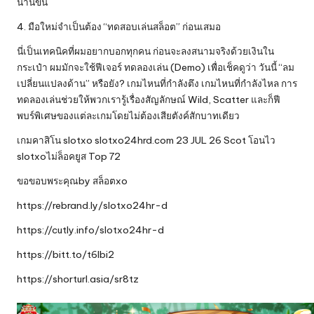
นานขึ้น
4. มือใหม่จำเป็นต้อง “ทดสอบเล่นสล็อต” ก่อนเสมอ
นี่เป็นเทคนิคที่ผมอยากบอกทุกคน ก่อนจะลงสนามจริงด้วยเงินใน
กระเป๋า ผมมักจะใช้ฟีเจอร์ ทดลองเล่น (Demo) เพื่อเช็คดูว่า วันนี้ “ลม
เปลี่ยนแปลงด้าน” หรือยัง? เกมไหนที่กำลังตึง เกมไหนที่กำลังไหล การ
ทดลองเล่นช่วยให้พวกเรารู้เรื่องสัญลักษณ์ Wild, Scatter และก็ฟี
พบร์พิเศษของแต่ละเกมโดยไม่ต้องเสียตังค์สักบาทเดียว
เกมคาสิโน slotxo slotxo24hrd.com 23 JUL 26 Scot โอนไว
slotxoไม่ล็อคยูส Top 72
ขอขอบพระคุณby
สล็อตxo
https://rebrand.ly/slotxo24hr-d
https://cutly.info/slotxo24hr-d
https://bitt.to/t6lbi2
https://shorturl.asia/sr8tz