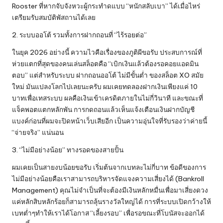
Rooster ที่หากจับจังหวะผู้กระทำดแบบ “หนักสลับเบา” ได้เมื่อไหร่
เตรียมรับสมบัติพัสถานได้เลย
2. ระบบออโต้ รวมทั้งการฝากถอนที่ “ไร้รอยต่อ”
ในยุค 2026 อย่างนี้ ความไวคือเรื่องของภูติผีขอรับ ประสบการณ์ที่
ห่วยแตกที่สุดของคนเล่นสล็อตคือ “เบิกเงินแล้วต้องรอคอยแอดมิน
ตอบ” แต่สำหรับระบบ ฝากถอนออโต้ ไม่มีขั้นต่ำ ของสล็อต XO สมัย
ใหม่ มันแปลงโลกไปเลยนะครับ ผมเคยทดลองฝากเงินเพียงแค่ 10
บาทเพื่อเทสระบบ ผลคือเงินเข้าเครดิตภายในไม่กี่วินาที และขณะที่
แจ็คพอตแตกหลักพัน การกดถอนแล้วเห็นแจ้งเตือนเงินฝากบัญชี
แบงค์ก่อนที่ผมจะปิดหน้าเว็บเสียอีก เป็นความอุ่นใจที่รับรองว่าค่ายนี้
“จ่ายจริง” แน่นอน
3. “ไม่มีอย่างน้อย” ทางรอดของสายปั้น
ผมเคยเป็นสายงบน้อยขอรับ เริ่มต้นจากเบทละไม่กี่บาท ข้อดีของการ
ไม่มีอย่างน้อยคือเราสามารถบริหารจัดแจงความเสี่ยงได้ (Bankroll
Management) คุณไม่จำเป็นที่จะต้องมีเงินหลักหมื่นเพื่อมาเสี่ยงดวง
แค่หลักสิบหลักร้อยก็สามารถลุ้นรางวัลใหญ่ได้ การที่ระบบเปิดกว้างให้
เบทต่ำๆทำให้เราได้โอกาส “เลี้ยงรอบ” เพื่อรอขณะที่โบนัสจะออกได้