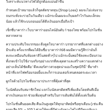
วิเคราะห์แนวทางไพ่ได้ถูกต้องแม่นยำขึ้น
กำหนดเป้าหมายแล้วก็จุดตัดขาดทุน (Stop Loss): ผมจะไม่เล่นจวบ
จนกระทั่งจะรวยในวันเดียว แม้กระนั้นผมจะเก็บผลกำไรวันละเล็กละ
น้อย แล้วใช้ระบบถอนออโต้ดึงเงินออกเมื่อถึงเป้า
เซ็กซี่บาคาร่า เว็บบาคาร่าออนไลน์อันดับ 1 ของไทย พร้อมโปรโมชั่น
หลากหลาย
ความประทับใจแรกของ ดึงดูดใจบาคาร่า บรรยากาศที่แตกต่างอย่าง
มีระดับ ครั้งแรกที่ผมได้ยินชื่อ บาคาร่า168 ผมมีความรู้สึกว่ามันก็
คงจะเหมือนกับห้องคาสิโนสดทั่วๆไป แม้กระนั้นพอใช้ลงทะเบียนรวม
ทั้งกดเข้าไปใช้งานจริงๆอย่างแรกที่สะดุดตาและสร้างความแตกต่าง
อย่างเห็นได้ชัดคือ “ดีลเลอร์สาวสวยสุดน่ามองในชุดบิกินี่” ที่มาทำ
หน้าที่แจกไพ่พร้อมรอยยิ้มและก็การเอนเตอร์เทนตลอดระยะเวลา
ผูกใจด้วยโปรโมชั่นนานาประการที่คุ้มค่าที่สุด
โบนัสต้อนรับสมาชิกใหม่ แจกโบนัสเครดิตฟรีเพิ่มเติมโดยทันทีเมื่อ
ฝากเงินหนแรก ช่วยเพิ่มทุนสำหรับในการเดิมพันได้ตั้งแต่เริ่มต้น
โปรโมชั่นคืนยอดเสีย คืนเงินสูงสุดให้ทุกอาทิตย์หรือทุกเดือน (เช่น คืน
ยอดเสีย 5% – 10%) ช่วยให้คนที่มีช่วงจังหวะไพ่ไม่ดีมีทุนกลับมา