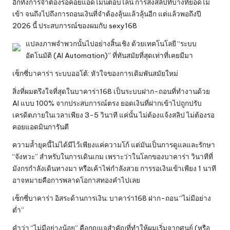
อีกทั้งการจำต้องรอคอยแอดไม่นตอบไลน์ การส่งสลิปที่บางทียอดไม่
เข้า จนถึงไปถึงการถอนเงินที่จำต้องลุ้นแล้วลุ้นอีก แต่แล้วพอถึงปี
2026 นี้ ประสบการณ์ของผมกับ sexy168
แปลงภาพจำพวกนั้นไปอย่างสิ้นเชิง ด้วยเทคโนโลยี “ระบบ
อัตโนมัติ (AI Automation)” ที่ทันสมัยที่สุดเท่าที่เคยมีมา
เซ็กซี่บาคาร่า ระบบออโต้: หัวใจของการเดิมพันสมัยใหม่
สิ่งที่ผมตรึงใจที่สุดในบาคาร่า168 เป็นระบบฝาก-ถอนที่ทำงานด้วย
AI แบบ 100% จากประสบการณ์ตรง ยอดเงินที่ฝากเข้าไปถูกปรับ
เครดิตภายในเวลาเพียง 3-5 วินาที แค่นั้น ไม่ต้องแจ้งสลิป ไม่ต้องรอ
คอยแอดมินการันตี
ความล้ำยุคนี้ไม่ได้มีไว้เพียงแค่ความโก้ แต่มันเป็นการดูแลและรักษา
“จังหวะ” สำหรับในการเดินเกม เพราะว่าในโลกของบาคาร่า วินาทีที่
มังกรกำลังเดินทางมา หรือเค้าไพ่กำลังสวย การรอเงินเข้าเพียง 1 นาที
อาจหมายคือการพลาดโอกาสทองคำไปเลย
เซ็กซี่บาคาร่า อิสระด้านการเงิน:
บาคาร่า168
ฝาก-ถอน “ไม่มีอย่าง
ต่ำ”
คำว่า “ไม่มีอย่างน้อย” คือกุญแจสำคัญที่ทำให้ผมเริ่มจากศูนย์ (หรือ