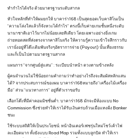
ทำกำไรได้จริง ด้วยมาตรฐานระดับสากล
หัวใจหลักที่ทำให้ผมยกให้ บาคาร่า168 เป็นสุดยอดเว็บคาสิโนเป็น
“ความโล่งใสแล้วก็จังหวะได้กำไร” ตรงนี้เก็บค่ายเกมชั้นหนึ่งระดับ
นานาชาติเอาไว้มากไม่น้อยเลยทีเดียว โดยเฉพาะอย่างยิ่งเกม
ถ่ายทอดสดที่ส่งตรงจากคาสิโนจริง ให้ความรู้ความเข้าใจสึกราวกับ
เรานั่งอยู่ที่โต๊ะเดิมพันจริงๆอัตราการจ่าย (Payout) นั้นเที่ยงธรรม
และก็เป็นไปตามมาตรฐานสากล
แผนการ “จากศูนย์สู่แสน” : ระเบียบนำหน้า ดวงตามข้างหลัง
ผู้คนจำนวนไม่ใช้น้อยถามคำถามว่าทำอย่างไรถึงจะสัมผัสหลักแสน
ได้? จากประสบการณ์ของผม บาคาร่า168หมายถึง”เครื่องไม้เครื่อง
มือ” ส่วน “แนวทางการ” อยู่ที่ตัวเราขอรับ
เลือกโต๊ะที่มีค่าคอมมิชชั่นต่ำ: บาคาร่า168 มักจะมีห้องแบบ No
Commission ซึ่งช่วยทำให้เราได้รับเงินครบถ้วนเมื่อแทงฝั่ง Banker
ชนะ
ใช้ระบบสถิติให้เป็นประโยชน์: หน้าอินเตอร์เฟซรุ่นใหม่โชว์เค้าไพ่
ละเอียดมาก ทั้งยังแบบ Road Map รวมทั้งแบบลูกปัด ทำให้เรา