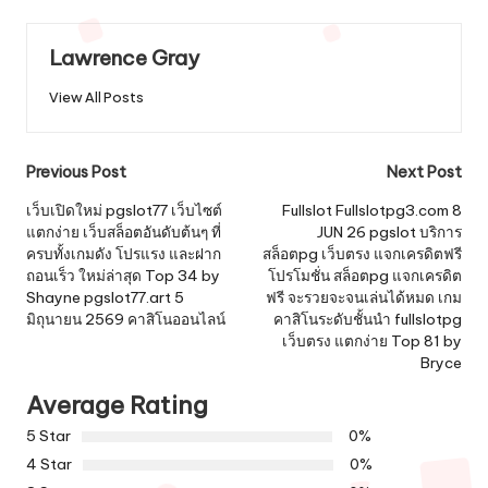
Lawrence Gray
View All Posts
Post
Previous Post
Next Post
navigation
เว็บเปิดใหม่ pgslot77 เว็บไซต์
Fullslot Fullslotpg3.com 8
แตกง่าย เว็บสล็อตอันดับต้นๆ ที่
JUN 26 pgslot บริการ
ครบทั้งเกมดัง โปรแรง และฝาก
สล็อตpg เว็บตรง แจกเครดิตฟรี
ถอนเร็ว ใหม่ล่าสุด Top 34 by
โปรโมชั่น สล็อตpg แจกเครดิต
Shayne pgslot77.art 5
ฟรี จะรวยจะจนเล่นได้หมด เกม
มิถุนายน 2569 คาสิโนออนไลน์
คาสิโนระดับชั้นนำ fullslotpg
เว็บตรง แตกง่าย Top 81 by
Bryce
Average Rating
5 Star
0%
4 Star
0%