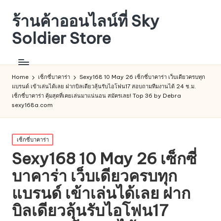
ร้านค้าออนไลน์ที่ Sky
Soldier Store
Home
เซ็กซี่บาคาร่า
Sexy168 10 May 26 เซ็กซี่บาคาร่า เว็บเดียวครบทุก
แบรนด์ เข้าเล่นได้เลย ฝากบิลเดียวลุ้นรับไอโฟน17 สอบถามทีมงานได้ 24 ช.ม.
เซ็กซี่บาคาร่า คุ้มสุดที่เคยเล่นมาแน่นอน สมัครเลย! Top 36 by Debra
sexy168a.com
Posted
เซ็กซี่บาคาร่า
in
Sexy168 10 May 26 เซ็กซี่
บาคาร่า เว็บเดียวครบทุก
แบรนด์ เข้าเล่นได้เลย ฝาก
บิลเดียวลุ้นรับไอโฟน17