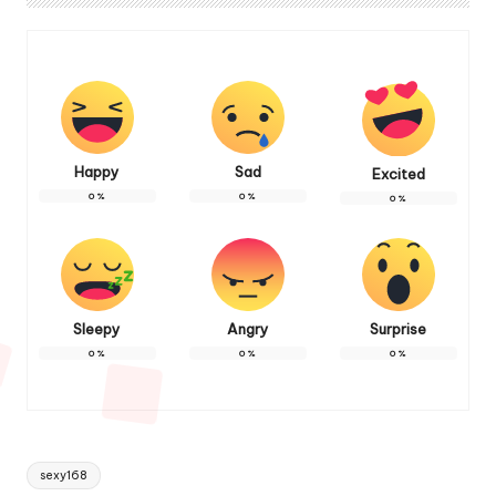
Happy
Sad
Excited
0
%
0
%
0
%
Sleepy
Angry
Surprise
0
%
0
%
0
%
Tags:
sexy168