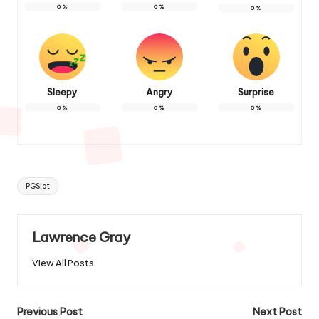
0
%
0
%
0
%
Sleepy
Angry
Surprise
0
%
0
%
0
%
Tags:
PGSlot
Lawrence Gray
View All Posts
Post
Previous Post
Next Post