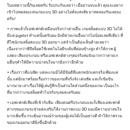
ในบทความนี้กันเลยครับ รับประกันเลยว่า เมื่ออ่านจบแล้ว คุณจะอยาก
เข้าไปทดสอบเล่นเกมแบบ 3D อย่างไม่ต้องสงสัย มาทดลองกันเลยนะ
ครับ!
• ภาพแล้วก็เอฟเฟกต์เหมือนจริงกว่าค่ายอื่น: เกมสล็อตแบบ 3D ไม่ได้
มีแค่ pgslot ทำแค่นั้นครับผม ยังมีค่ายเกมอื่นมากไม่น้อยเลยทีเดียว ที่
ดีไซน์เกมสล็อตแบบ 3D ออกมา แต่จำเป็นต้องเห็นด้วยเลยว่า
เนื่องจากว่าพีจีสล็อตใช้เทคโนโลยีระดับที่ค่อนข้างสูง ทำให้ภาพ ผู้
แสดง เสียงประกอบ หรือเอฟเฟกต์ต่างๆสมจริงสมจังมากกว่าค่ายเก
มอื่นๆทำให้มีความน่าสนใจมากยิ่งกว่าอีกด้วย
• เรื่องราวที่แน่ชัด: แต่ละเกมมิได้มีข้อดีที่แตกหนักแตกจริงเพียงแค่
นั้น แต่ยังมาพร้อมเรื่องราวของเกมที่จริงจัง เด่นชัด และก็เข้มข้น
มากมาย เล่าเรื่องให้ผู้เล่นรู้สึกเป็นส่วนใดส่วนหนึ่งของเกม เป็นอะไร
ที่มากกว่าเกมสล็อตทั่วไปจริงๆเลยล่ะครับผม
• เอฟเฟกต์เสียงที่เข้ากับธีม: เสียงดนตรีประกอบและก็เสียงเอฟเฟกต์
ต่างๆของเกมจะช่วยส่งเสริมให้งานภาพแบบ 3D มองมีความน่าสนใจ
มากเพิ่มขึ้น กระตุ้นอารมณ์ร่วมของผู้เล่นได้เป็นอย่างดี ทำให้ภาพรวม
ของเกมออกมาดียิ่งขึ้นอีกด้วย