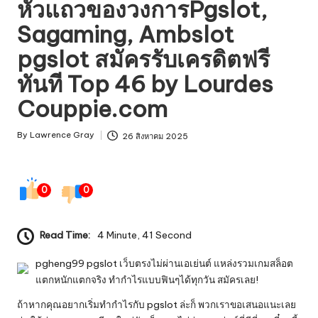
หัวแถวของวงการPgslot,
Sagaming, Ambslot
pgslot สมัครรับเครดิตฟรี
ทันที Top 46 by Lourdes
Couppie.com
By
Lawrence Gray
26 สิงหาคม 2025
Posted
by
0
0
Read Time:
4 Minute, 41 Second
pgheng99
pgslot เว็บตรงไม่ผ่านเอเย่นต์ แหล่งรวมเกมสล็อต
แตกหนักแตกจริง ทำกำไรแบบฟินๆได้ทุกวัน สมัครเลย!
ถ้าหากคุณอยากเริ่มทำกำไรกับ pgslot ล่ะก็ พวกเราขอเสนอแนะเลย