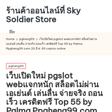
ร้านค้าออนไลน์ที่ Sky
Soldier Store
Home
pgheng99
เว็บเปิดใหม่ pgslot webแจกหนัก สล็อตไม่ผ่าน
เอเย่นต์ เล่นลื่น จ่ายจริง ถอนเร็ว เครดิตฟรี Top 55 by Palma
Ppgheng99.com 20 มี.ค. 69 casino online
Posted
pgheng99
in
เว็บเปิดใหม่ pgslot
webแจกหนัก สล็อตไม่ผ่าน
เอเย่นต์ เล่นลื่น จ่ายจริง ถอน
เร็ว เครดิตฟรี Top 55 by
Palma Ppgheng99.com