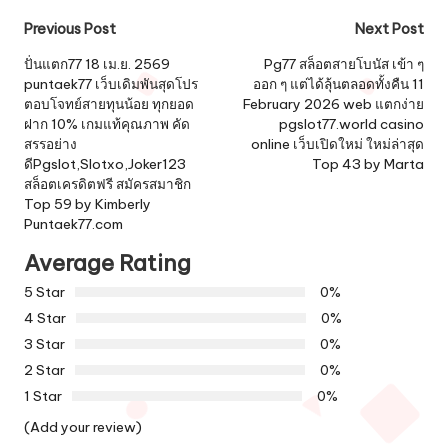
Post
Previous Post
Next Post
navigation
ปั่นแตก77 18 เม.ย. 2569
Pg77 สล็อตสายโบนัส เข้า ๆ
puntaek77 เว็บเดิมพันสุดโปร
ออก ๆ แต่ได้ลุ้นตลอดทั้งคืน 11
ตอบโจทย์สายทุนน้อย ทุกยอด
February 2026 web แตกง่าย
ฝาก 10% เกมแท้คุณภาพ คัด
pgslot77.world casino
สรรอย่าง
online เว็บเปิดใหม่ ใหม่ล่าสุด
ดีPgslot,Slotxo,Joker123
Top 43 by Marta
สล็อตเครดิตฟรี สมัครสมาชิก
Top 59 by Kimberly
Puntaek77.com
Average Rating
5 Star
0%
4 Star
0%
3 Star
0%
2 Star
0%
1 Star
0%
(Add your review)