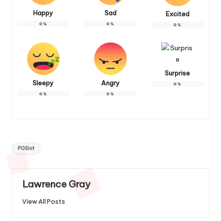
Happy
Sad
Excited
0
%
0
%
0
%
Surprise
Sleepy
Angry
0
%
0
%
0
%
Tags:
PGSlot
Lawrence Gray
View All Posts