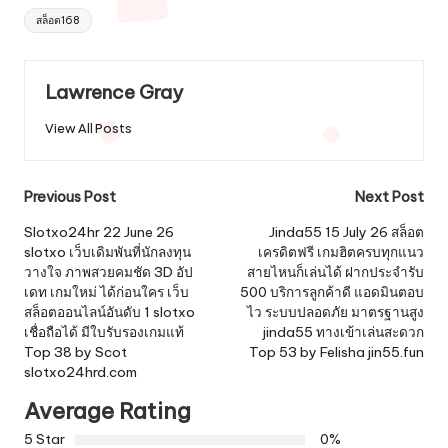
Tags:
สล็อต168
Lawrence Gray
View All Posts
Post
Previous Post
Next Post
navigation
Slotxo24hr 22 June 26
Jinda55 15 July 26 สล็อต
slotxo เว็บเดิมพันที่นักลงทุน
เครดิตฟรี เกมฮิตครบทุกแนว
วางใจ ภาพสวยคมชัด 3D อัป
สายไหนก็เล่นได้ ฝากประจำรับ
เดท เกมใหม่ ได้ก่อนใคร เว็บ
500 บริการลูกค้าดี แอดมินตอบ
สล็อตออนไลน์อันดับ 1 slotxo
ไว ระบบปลอดภัย มาตรฐานสูง
เชื่อถือได้ มีใบรับรองเกมแท้
jinda55 ทางเข้าเล่นสะดวก
Top 38 by Scot
Top 53 by Felisha jin55.fun
slotxo24hrd.com
Average Rating
5 Star
0%