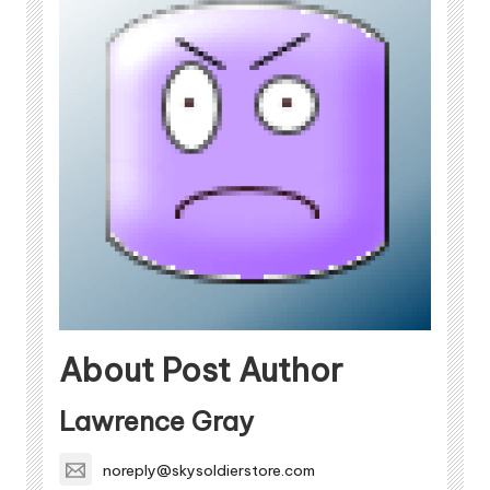
About Post Author
Lawrence Gray
noreply@skysoldierstore.com