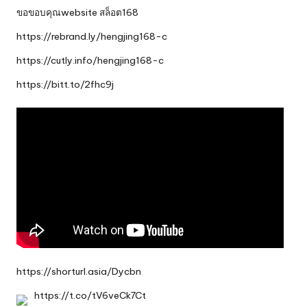
ขอขอบคุณwebsite
สล็อต168
https://rebrand.ly/hengjing168-c
https://cutly.info/hengjing168-c
https://bitt.to/2fhc9j
https://shorturl.asia/Dycbn
https://t.co/tV6veCk7Ct