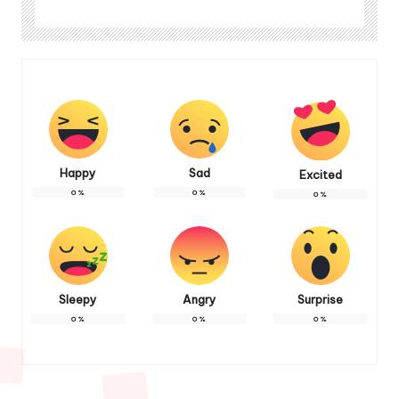
Happy
Sad
Excited
0
%
0
%
0
%
Sleepy
Angry
Surprise
0
%
0
%
0
%