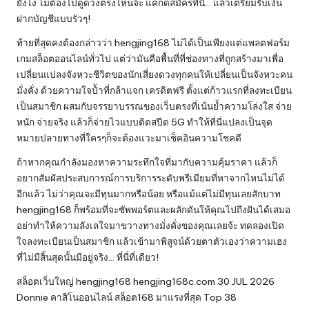
ยังไง ไม่ต้องไปดูดวงตรงไหนจ้ะ แค่กดสมัครที่นี่… แล้วเตรียมรับเงิน
ฝากบัญชีแบบรัวๆ!
ท้ายที่สุดคงต้องกล่าวว่า hengjing168 ไม่ได้เป็นเพียงแต่แพลตฟอร์ม
เกมสล็อตออนไลน์ทั่วไป แต่ว่ามันคือพื้นที่ที่ช่องทางที่ถูกสร้างมาเพื่อ
เปลี่ยนแปลงจังหวะชีวิตของนักเสี่ยงดวงทุกคนให้เปลี่ยนเป็นจังหวะคน
มั่งคั่ง ด้วยความใจป้ำที่กล้าแจก เครดิตฟรี ตั้งแต่ก้าวแรกที่ลงทะเบียน
เป็นสมาชิก ผสมกับจรรยาบรรณของเว็บตรงที่เน้นย้ำความโล่งใส จ่าย
หนัก จ่ายจริง แล้วก็จ่ายไวแบบติดสปีด 5G ทำให้ที่นี่แปลงเป็นจุด
หมายปลายทางที่ใครๆก็จะต้องแวะมาเช็คอินความโชคดี
ถ้าหากคุณกำลังมองหาความระทึกใจที่มากับความคุ้มราคา แล้วก็
อยากสัมผัสประสบการณ์การบริการระดับพรีเมียมที่หาจากไหนไม่ได้
อีกแล้ว ไม่ว่าคุณจะมีทุนมากหรือน้อย หรือแม้แต่ไม่มีทุนเลยสักบาท
hengjing168 ก็พร้อมที่จะซัพพอร์ตและผลักดันให้คุณไปถึงฝันได้เสมอ
อย่าทำให้ความลังเลใจมาขวางทางมั่งคั่งของคุณเลยจ้ะ ทดลองเปิด
ใจลงทะเบียนเป็นสมาชิก แล้วเข้ามาพิสูจน์ด้วยตาตัวเองว่าความเฮง
ที่ไม่มีสิ้นสุดนั้นมีอยู่จริง… ที่นี่ที่เดียว!
สล็อตเว็บใหญ่ hengjing168 hengjing168c.com 30 JUL 2026
Donnie คาสิโนออนไลน์ สล็อต168 มาแรงที่สุด Top 38