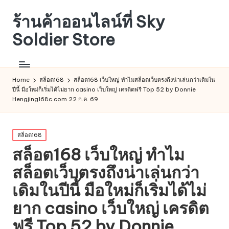
ร้านค้าออนไลน์ที่ Sky
Soldier Store
Home
สล็อต168
สล็อต168 เว็บใหญ่ ทำไมสล็อตเว็บตรงถึงน่าเล่นกว่าเดิมใน
ปีนี้ มือใหม่ก็เริ่มได้ไม่ยาก casino เว็บใหญ่ เครดิตฟรี Top 52 by Donnie
Hengjing168c.com 22 ก.ค. 69
Posted
สล็อต168
in
สล็อต168 เว็บใหญ่ ทำไม
สล็อตเว็บตรงถึงน่าเล่นกว่า
เดิมในปีนี้ มือใหม่ก็เริ่มได้ไม่
ยาก casino เว็บใหญ่ เครดิต
ฟรี Top 52 by Donnie