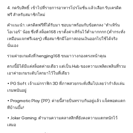
4. กดรับสิทธิ์: เข้าไปที่รายการอาหารโปรโมชั่น แล้วเลือก รับเครดิต
ฟรี สำหรับสมาชิกใหม่
คำแนะนำ: เครดิตฟรีที่ได้รับมา ชอบมาพร้อมกับข้อตกลง “ทำเทิร์น
โอเวอร์” น้อย ซึ่งที่ สล็อต168 เขาตั้งค่าเทิร์นไว้ต่ำมากกกก (ต่ำกระทั่ง
เหมือนแจกฟรีเฉยๆ) เพื่อสมาชิกมีโอกาสถอนเงินออกไปใช้ได้จริง
นั่นเอง
รวมค่ายเกมดังที่ hengjing168 ขนมาวางกองตรงหน้าคุณ
ตรงนี้มิได้มีแค่สล็อตค่ายเดียว แต่เป็น Hub ของความเพลิดเพลินที่รวม
เอาค่ายเกมระดับโลกมาไว้ในที่เดียว
• PG Soft: เจ้าแม่กราฟิก 3D ที่ภาพสวยกระทั่งลืมไปเลยว่ากำลังเล่น
เกมพนันอยู่
• Pragmatic Play (PP): ค่ายนี้สายปั่นทราบกันอยู่แล้ว แจ็คพอตแตก
ทีบ้านบึ้ม!
• Joker Gaming: ตำนานความคลาสสิกที่ยังคงความแตกหนักไว้
เสมอ