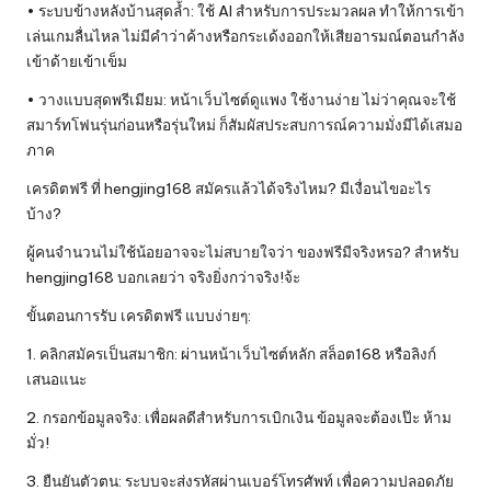
• ระบบข้างหลังบ้านสุดล้ำ: ใช้ AI สำหรับการประมวลผล ทำให้การเข้า
เล่นเกมลื่นไหล ไม่มีคำว่าค้างหรือกระเด้งออกให้เสียอารมณ์ตอนกำลัง
เข้าด้ายเข้าเข็ม
• วางแบบสุดพรีเมียม: หน้าเว็บไซต์ดูแพง ใช้งานง่าย ไม่ว่าคุณจะใช้
สมาร์ทโฟนรุ่นก่อนหรือรุ่นใหม่ ก็สัมผัสประสบการณ์ความมั่งมีได้เสมอ
ภาค
เครดิตฟรี ที่ hengjing168 สมัครแล้วได้จริงไหม? มีเงื่อนไขอะไร
บ้าง?
ผู้คนจำนวนไม่ใช้น้อยอาจจะไม่สบายใจว่า ของฟรีมีจริงหรอ? สำหรับ
hengjing168 บอกเลยว่า จริงยิ่งกว่าจริง!จ้ะ
ขั้นตอนการรับ เครดิตฟรี แบบง่ายๆ:
1. คลิกสมัครเป็นสมาชิก: ผ่านหน้าเว็บไซต์หลัก สล็อต168 หรือลิงก์
เสนอแนะ
2. กรอกข้อมูลจริง: เพื่อผลดีสำหรับการเบิกเงิน ข้อมูลจะต้องเป๊ะ ห้าม
มั่ว!
3. ยืนยันตัวตน: ระบบจะส่งรหัสผ่านเบอร์โทรศัพท์ เพื่อความปลอดภัย