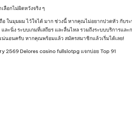
้าเลือกไม่ผิดหวังจริง ๆ
ถือ ในมุมผม ไว้ใจได้ มาก ช่วงนี้ หากคุณไม่อยากปวดหัว กับระ
ดเร็ว และนิ่ง ระบบเกมที่เสถียร และลื่นไหล รวมถึงระบบบริการแล
งแน่นอนครับ หากคุณพร้อมแล้ว สมัครสมาชิกแล้วเริ่มได้เลย!
ry 2569 Delores casino fullslotpg แจกบ่อย Top 91