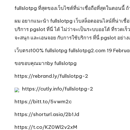
fullslotpg ที่สุดของเว็บไซต์ที่น่าเชื่อถือที่สุดในตอนนี้ ถ
ผม อยากแนะนำ fullslotpg เว็บสล็อตออนไลน์ที่น่าเชื่อ
บริการ
pgslot
ที่นี่ ได้ ไม่ว่าจะเป็นระบบออโต้ ที่รว
จะสนุก และเอนจอย กับการใช้บริการ ที่นี่ pgslot อย่า
เว็บตรง100% fullslotpg fullslotpg2.com 19 Februa
ขอขอบคุณมากby
fullslotpg
https://rebrand.ly/fullslotpg-2
https://cutly.info/fullslotpg-2
https://bitt.to/5vwm2c
https://shorturl.asia/2b1Jd
https://t.co/KZ0Wl2v2xM