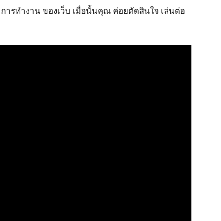
การทำงาน ของเว็บ เมื่อนั้นคุณ ค่อยตัดสินใจ เล่นต่อ