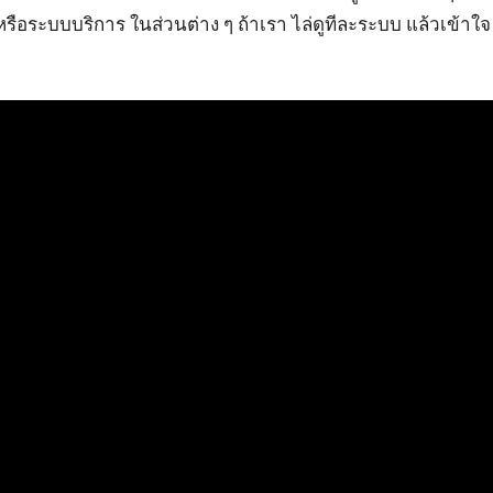
ือระบบบริการ ในส่วนต่าง ๆ ถ้าเรา ไล่ดูทีละระบบ แล้วเข้าใจ 