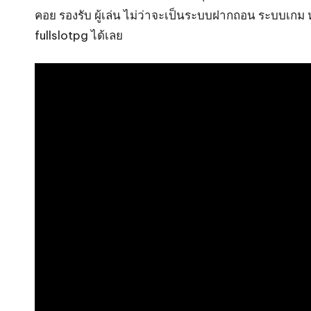
คอย รองรับ ผู้เล่น ไม่ว่าจะเป็นระบบฝากถอน ระบบเกม หร
fullslotpg ได้เลย