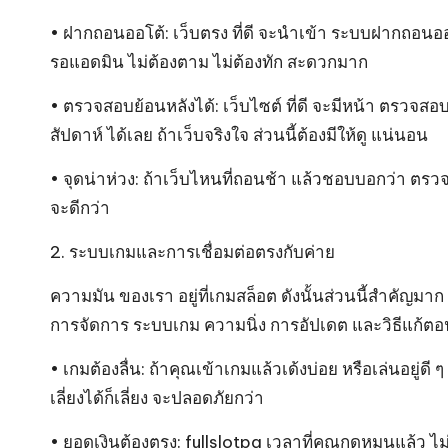
• ฝากถอนออโต้: เว็บตรง ที่ดี จะนำเข้า ระบบฝากถอนออ
รอแอดมิน ไม่ต้องตาม ไม่ต้องทัก สะดวกมาก
• ตรวจสอบย้อนหลังได้: เว็บไซต์ ที่ดี จะมีหน้า ตรวจ
สัปดาห์ ได้เลย ถ้าเว็บจริงใจ ส่วนนี้ต้องมีให้ดู แน่นอน
• จุดน่าห่วง: ถ้าเว็บไหนที่ถอนช้า แล้วชอบบอกว่า ตรวจสอบ
จะดีกว่า
2. ระบบเกมและการเชื่อมต่อตรงกับค่าย
ความมัน ของเรา อยู่ที่เกมสล็อต ดังนั้นส่วนนี้สำคัญมาก
การจัดการ ระบบเกม ความนิ่ง การอัปเดต และวิธีแก้ตอ
• เกมต้องลื่น: ถ้าคุณเข้าเกมแล้วเด้งบ่อย หรือเล่นอยู่ดี
เลี่ยงได้ก็เลี่ยง จะปลอดภัยกว่า
• ยอดเงินต้องตรง:
fullslotpg
เวลาที่คุณกดหมุนแล้ว ไม่ว