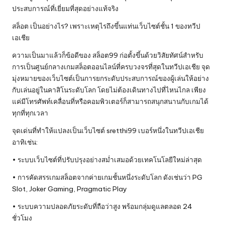
ประสบการณ์ที่เยี่ยมที่สุดอย่างแท้จริง
สล็อต เป็นอย่างไร? เพราะเหตุไรถึงขึ้นแท่นเว็บไซต์ชั้น 1 ของทวีป
เอเชีย
ความเป็นมาแล้วก็ข้อดีของ สล็อต99 ก่อตั้งขึ้นด้วยวิสัยทัศน์สำหรับ
การเป็นศูนย์กลางเกมสล็อตออนไลน์ที่ครบวงจรที่สุดในทวีปเอเชีย จุด
มุ่งหมายของเว็บไซต์เป็นการยกระดับประสบการณ์ของผู้เล่นให้อย่าง
กับเล่นอยู่ในคาสิโนระดับโลก โดยไม่ต้องเดินทางไปที่ไหนไกล เพียง
แค่มีโทรศัพท์เคลื่อนที่หรือคอมพิวเตอร์ก็สามารถสนุกสนานกับเกมได้
ทุกที่ทุกเวลา
จุดเด่นที่ทำให้แปลงเป็นเว็บไซต์ sretthi99 เบอร์หนึ่งในทวีปเอเชีย
อาทิเช่น:
• ระบบเว็บไซต์ที่ปรับปรุงอย่างสม่ำเสมอด้วยเทคโนโลยีใหม่ล่าสุด
• การคัดสรรเกมสล็อตจากค่ายเกมชั้นหนึ่งระดับโลก ดังเช่นว่า PG
Slot, Joker Gaming, Pragmatic Play
• ระบบความปลอดภัยระดับที่ถือว่าสูง พร้อมกลุ่มดูแลตลอด 24
ชั่วโมง