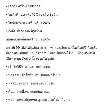
• เครดิตฟรีไม่ต้องฝากก่อน
• โบนัสคืนยอดเสีย 10% ทุกเมื่อเชื่อวัน
• โบนัสเสนอแนะเพื่อนพ้อง 20%
• กงล้อเสี่ยงดวงฟรีทุกวี่วัน
ทดสอบเล่นสล็อตฟรี ก่อนเล่นจริง
sretthi99 เปิดให้ผู้เล่นสามารถ “ทดลองเล่นเกมสล็อตได้ฟรี” โดยไม่
ต้องลงทะเบียนเป็นสมาชิกก่อน ไม่จำเป็นต้องใช้เงินแม้กระทั้งบาท
เดียว ระบบ Demo นี้จะช่วยให้ผู้เล่น
• เข้าใจวิธีการเล่นของแต่ละเกม
• ทำความเข้าใจฟีพบร์พิเศษและก็โบนัส
• ทดสอบสูตรการเล่นก่อนลงทุนจริง
• ค้นหาเกมที่เหมาะสมกับตัวเอง
• ทดลองเล่นได้ทุกค่าย ทุกเกม แบบไม่จำกัดเวลา