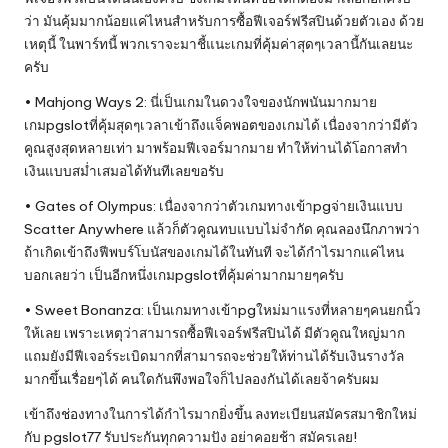
ว่า มันคุ้มมากน้อยแค่ไหนสำหรับการซื้อฟีเจอร์ฟรีสปินด้วยตัวเอง ด้วย
เหตุนี้ ในพาร์ทนี้ พวกเราจะมาชี้แนะเกมที่คุ้มค่าสุดๆเวลานี้กันเลยนะ
ครับ
• Mahjong Ways 2: นี่เป็นเกมในดวงใจของนักพนันมากมาย
เกมpgslotที่คุ้มสุดๆเวลาเข้าถึงแจ็คพอตของเกมได้ เนื่องจากว่ามีตัว
คูณสูงสุดหลายเท่า มาพร้อมฟีเจอร์มากมาย ทำให้ท่านได้โอกาสทำ
เงินแบบสม่ำเสมอได้ทันทีเลยขอรับ
• Gates of Olympus: เนื่องจากว่าตัวเกมทางเข้าpgจ่ายเงินแบบ
Scatter Anywhere แล้วก็ตัวคูณทบแบบไม่จำกัด คุณลองนึกภาพว่า
ถ้าเกิดเข้าถึงฟีพบร์โบนัสของเกมได้ในทันที จะได้กำไรมากแค่ไหน
บอกเลยว่า เป็นอีกหนึ่งเกมpgslotที่คุ้มค่ามากมายๆครับ
• Sweet Bonanza: เป็นเกมทางเข้าpgใหม่มาแรงที่หลายๆคนยกนิ้ว
ให้เลย เพราะเหตุว่าสามารถซื้อฟีเจอร์ฟรีสปินได้ มีตัวคูณใหญ่มาก
แถมยังมีฟีเจอร์ระเบิดมากที่สามารถจะช่วยให้ท่านได้รับเงินรางวัล
มากขึ้นเรื่อยๆได้ คนใดกันพึงพอใจก็ไปลองกันได้เลยจ้าครับผม
เข้าถึงช่องทางในการได้กำไรมากยิ่งขึ้น ลงทะเบียนสมัครสมาชิกใหม่
กับ pgslot77 รับประกันทุกความปัง อย่าคอยช้า สมัครเลย!